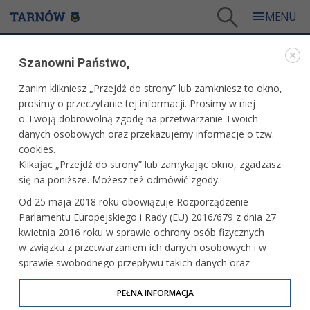
Tarnów
/
Dla mieszkańców
/
Galerie zdjęć
/
Kultura
/
Galeria - Kultura 2025
/
Szanowni Państwo,
Koncert Tarnowskiej Orkiestry Kameralnej
Zanim klikniesz „Przejdź do strony” lub zamkniesz to okno,
WARTO ZOBACZYĆ
prosimy o przeczytanie tej informacji. Prosimy w niej
o Twoją dobrowolną zgodę na przetwarzanie Twoich
KONCERT TARNOWSKIEJ ORKIESTRY
danych osobowych oraz przekazujemy informacje o tzw.
KAMERALNEJ
cookies.
Klikając „Przejdź do strony” lub zamykając okno, zgadzasz
14.09.2025, 22:17
fot. Paweł Topolski
się na poniższe. Możesz też odmówić zgody.
Od 25 maja 2018 roku obowiązuje Rozporządzenie
Parlamentu Europejskiego i Rady (EU) 2016/679 z dnia 27
kwietnia 2016 roku w sprawie ochrony osób fizycznych
w związku z przetwarzaniem ich danych osobowych i w
sprawie swobodnego przepływu takich danych oraz
uchylenia dyrektywy 95/46/WE (określane jako RODO, GDPR
lub Ogólne Rozporządzenie o Ochronie Danych
PEŁNA INFORMACJA
Osobowych). Celem RODO jest ujednolicenie zasad