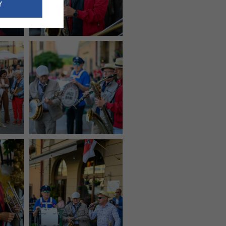
e dotyczące
Y
siedzibą
nie odbywać.