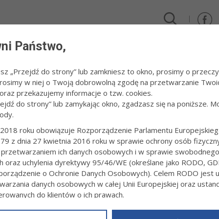
ni Państwo,
DLA FIRM I INWESTORÓW
TURYSTYKA I SPORT
KULTUR
esz „Przejdź do strony” lub zamkniesz to okno, prosimy o przeczy
 Prosimy w niej o Twoją dobrowolną zgodę na przetwarzanie Twoi
2025
/
Starówka Jazz Festival 2025
raz przekazujemy informacje o tzw. cookies.
zejdź do strony” lub zamykając okno, zgadzasz się na poniższe. M
ody.
WKA JAZZ FESTIVAL 2025
2018 roku obowiązuje Rozporządzenie Parlamentu Europejskieg
79 z dnia 27 kwietnia 2016 roku w sprawie ochrony osób fizyczn
3:52
fot. Paweł Topolski
 przetwarzaniem ich danych osobowych i w sprawie swobodneg
ch oraz uchylenia dyrektywy 95/46/WE (określane jako RODO, GD
orządzenie o Ochronie Danych Osobowych). Celem RODO jest uj
warzania danych osobowych w całej Unii Europejskiej oraz usta
ierowanych do klientów o ich prawach.
z powyższym, w zakładce
RODO
na stronie
https://www.tarnow.p