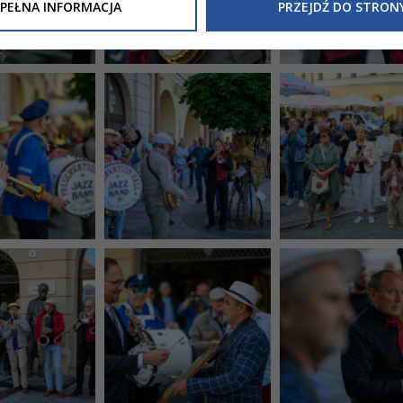
Inne/Polityka-Prywatnosci-RODO
, znajdziecie Państwo informacj
PEŁNA INFORMACJA
PRZEJDŹ DO STRON
nia Państwa danych osobowych przez
Urząd Miasta Tarnowa
z 
ewicza 2 33-100 Tarnów oraz zasady, na jakich będzie się to obec
nformacja nie wymaga od Państwa żadnych dodatkowych działań.