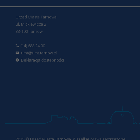
Urząd Miasta Tarnowa
ul. Mickiewicza 2
33-100 Tarnów
(14) 688 24 00
umt@umt.tarnow.pl
Deklaracja dostępności
2025 © Urząd Miasta Tarnowa. Wszelkie prawa zastrzeżone.