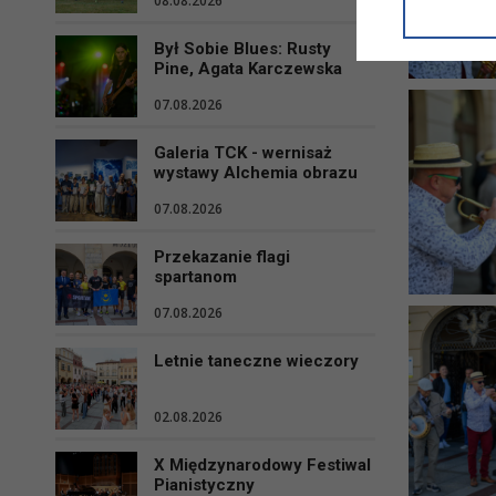
08.08.2026
informacji/
przetwarza
Był Sobie Blues: Rusty
w ul. Micki
Pine, Agata Karczewska
Niniejsza i
07.08.2026
Galeria TCK - wernisaż
wystawy Alchemia obrazu
07.08.2026
Przekazanie flagi
spartanom
07.08.2026
Letnie taneczne wieczory
02.08.2026
X Międzynarodowy Festiwal
Pianistyczny