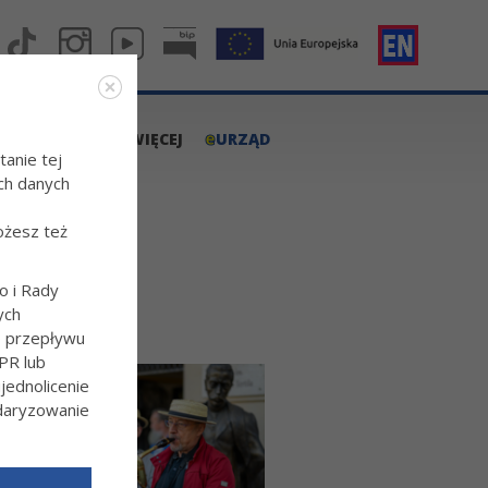
e
A.TARNOW.PL
WIĘCEJ
URZĄD
tanie tej
ch danych
ożesz też
o i Rady
ych
o przepływu
PR lub
ednolicenie
ndaryzowanie
l/Wiecej-