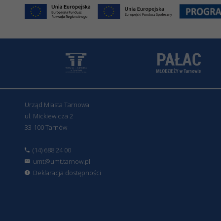
Urząd Miasta Tarnowa
ul. Mickiewicza 2
33-100 Tarnów
(14) 688 24 00
umt@umt.tarnow.pl
Deklaracja dostępności