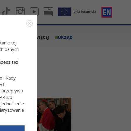
e
A.TARNOW.PL
WIĘCEJ
URZĄD
tanie tej
ch danych
ożesz też
o i Rady
ych
o przepływu
PR lub
ednolicenie
ndaryzowanie
l/Wiecej-