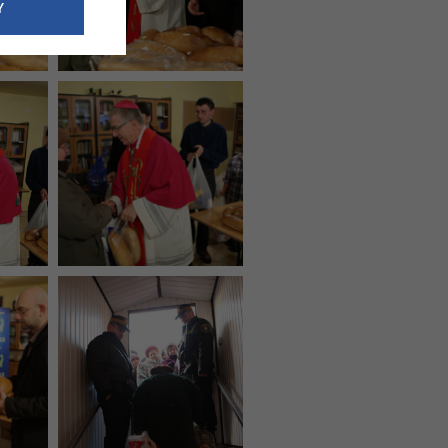
e dotyczące
Y
siedzibą
nie odbywać.