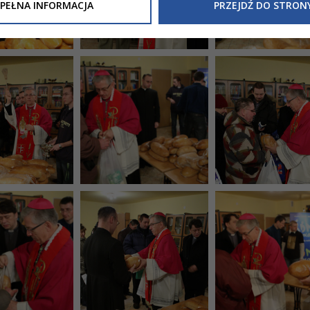
Inne/Polityka-Prywatnosci-RODO
, znajdziecie Państwo informacj
PEŁNA INFORMACJA
PRZEJDŹ DO STRON
nia Państwa danych osobowych przez
Urząd Miasta Tarnowa
z 
ewicza 2 33-100 Tarnów oraz zasady, na jakich będzie się to obec
nformacja nie wymaga od Państwa żadnych dodatkowych działań.