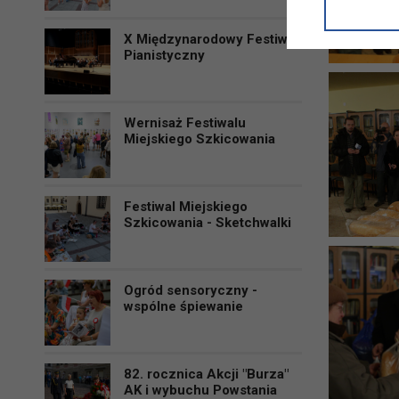
informacji/
przetwarza
X Międzynarodowy Festiwal
w ul. Micki
Pianistyczny
Niniejsza i
Wernisaż Festiwalu
Miejskiego Szkicowania
Festiwal Miejskiego
Szkicowania - Sketchwalki
Ogród sensoryczny -
wspólne śpiewanie
82. rocznica Akcji "Burza"
AK i wybuchu Powstania