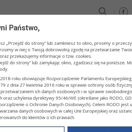
ni Państwo,
DLA FIRM I INWESTORÓW
TURYSTYKA I SPORT
KULTUR
esz „Przejdź do strony” lub zamkniesz to okno, prosimy o przeczy
 Prosimy w niej o Twoją dobrowolną zgodę na przetwarzanie Twoi
007
/
Akcja "Dzielmy się chlebem"
raz przekazujemy informacje o tzw. cookies.
zejdź do strony” lub zamykając okno, zgadzasz się na poniższe. M
ody.
 "DZIELMY SIĘ CHLEBEM"
2018 roku obowiązuje Rozporządzenie Parlamentu Europejskieg
79 z dnia 27 kwietnia 2016 roku w sprawie ochrony osób fizyczn
 r.fot. Paweł Topolski
 przetwarzaniem ich danych osobowych i w sprawie swobodneg
ch oraz uchylenia dyrektywy 95/46/WE (określane jako RODO, GD
orządzenie o Ochronie Danych Osobowych). Celem RODO jest uj
warzania danych osobowych w całej Unii Europejskiej oraz usta
ierowanych do klientów o ich prawach.
z powyższym, w zakładce
RODO
na stronie
https://www.tarnow.p