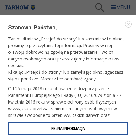
Tarnów
/
Dla mieszkańców
/
Galerie zdjęć
/
Miasto
/
Galeria - Miasto 2009
/
Szanowni Państwo,
95 rocznica wymarszu I Kompanii Kadrowej z krakowskich Oleandrów
Zanim klikniesz „Przejdź do strony” lub zamkniesz to okno,
WARTO ZOBACZYĆ
prosimy o przeczytanie tej informacji. Prosimy w niej
o Twoją dobrowolną zgodę na przetwarzanie Twoich
95 ROCZNICA WYMARSZU I KOMPANII KADROWEJ
danych osobowych oraz przekazujemy informacje o tzw.
Z KRAKOWSKICH OLEANDRÓW
cookies.
Klikając „Przejdź do strony” lub zamykając okno, zgadzasz
6 sierpnia 2009 r., fot: Paweł Topolski
się na poniższe. Możesz też odmówić zgody.
Od 25 maja 2018 roku obowiązuje Rozporządzenie
Parlamentu Europejskiego i Rady (EU) 2016/679 z dnia 27
kwietnia 2016 roku w sprawie ochrony osób fizycznych
w związku z przetwarzaniem ich danych osobowych i w
sprawie swobodnego przepływu takich danych oraz
uchylenia dyrektywy 95/46/WE (określane jako RODO, GDPR
lub Ogólne Rozporządzenie o Ochronie Danych
PEŁNA INFORMACJA
Osobowych). Celem RODO jest ujednolicenie zasad