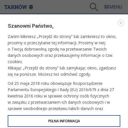
Tarnów
/
Dla mieszkańców
/
Galerie zdjęć
/
Miasto
/
Galeria - Miasto 2009
/
Szanowni Państwo,
Konferencja prasowa w ramach akcji montowania stojaków rowerowych - Tarnów
przyjazny rowerzystom
Zanim klikniesz „Przejdź do strony” lub zamkniesz to okno,
WARTO ZOBACZYĆ
prosimy o przeczytanie tej informacji. Prosimy w niej
o Twoją dobrowolną zgodę na przetwarzanie Twoich
danych osobowych oraz przekazujemy informacje o tzw.
KONFERENCJA PRASOWA W RAMACH AKCJI
cookies.
MONTOWANIA STOJAKÓW ROWEROWYCH -
Klikając „Przejdź do strony” lub zamykając okno, zgadzasz
TARNÓW PRZYJAZNY ROWERZYSTOM
się na poniższe. Możesz też odmówić zgody.
9 lipca 2009 r., fot: Michał Stańczyk
Od 25 maja 2018 roku obowiązuje Rozporządzenie
Parlamentu Europejskiego i Rady (EU) 2016/679 z dnia 27
kwietnia 2016 roku w sprawie ochrony osób fizycznych
w związku z przetwarzaniem ich danych osobowych i w
sprawie swobodnego przepływu takich danych oraz
uchylenia dyrektywy 95/46/WE (określane jako RODO, GDPR
lub Ogólne Rozporządzenie o Ochronie Danych
PEŁNA INFORMACJA
Osobowych). Celem RODO jest ujednolicenie zasad