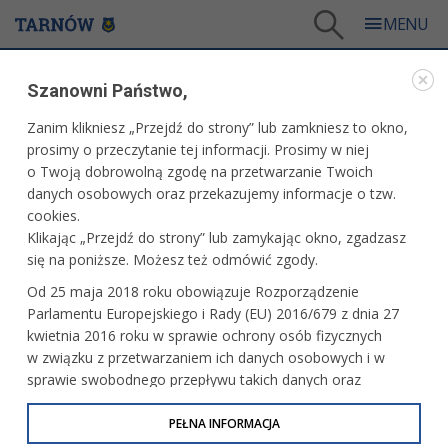
Tarnów
/
Dla mieszkańców
/
Galerie zdjęć
/
Miasto
/
Galeria - Miasto 2009
/
Szanowni Państwo,
Planty przy ul. Mickiewicza - uruchomienie sieci internetu bezprzewodowogo Hot - Spot.
Zanim klikniesz „Przejdź do strony” lub zamkniesz to okno,
WARTO ZOBACZYĆ
prosimy o przeczytanie tej informacji. Prosimy w niej
o Twoją dobrowolną zgodę na przetwarzanie Twoich
PLANTY PRZY UL. MICKIEWICZA - URUCHOMIENIE
danych osobowych oraz przekazujemy informacje o tzw.
SIECI INTERNETU BEZPRZEWODOWOGO HOT -
cookies.
SPOT.
Klikając „Przejdź do strony” lub zamykając okno, zgadzasz
się na poniższe. Możesz też odmówić zgody.
26 maja 2009 r.,fot: Paweł Topolski
Od 25 maja 2018 roku obowiązuje Rozporządzenie
Parlamentu Europejskiego i Rady (EU) 2016/679 z dnia 27
kwietnia 2016 roku w sprawie ochrony osób fizycznych
w związku z przetwarzaniem ich danych osobowych i w
sprawie swobodnego przepływu takich danych oraz
uchylenia dyrektywy 95/46/WE (określane jako RODO, GDPR
lub Ogólne Rozporządzenie o Ochronie Danych
PEŁNA INFORMACJA
Osobowych). Celem RODO jest ujednolicenie zasad