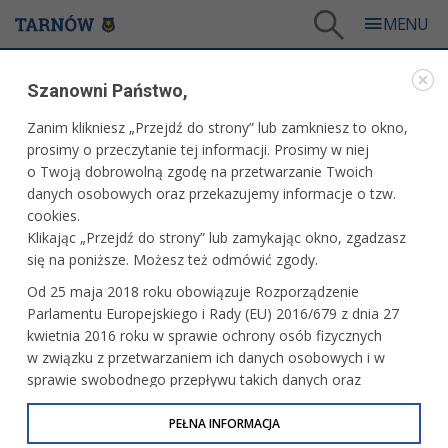
Tarnów
/
Dla mieszkańców
/
Galerie zdjęć
/
Miasto
/
Galeria - Miasto 2009
/
Szanowni Państwo,
Wał - Ruda - 65 rocznica akcji "Trzeci most"
Zanim klikniesz „Przejdź do strony” lub zamkniesz to okno,
WARTO ZOBACZYĆ
prosimy o przeczytanie tej informacji. Prosimy w niej
o Twoją dobrowolną zgodę na przetwarzanie Twoich
WAŁ - RUDA - 65 ROCZNICA AKCJI "TRZECI MOST"
danych osobowych oraz przekazujemy informacje o tzw.
cookies.
26 lipca 2009 r., fot: Paweł Topolski
Klikając „Przejdź do strony” lub zamykając okno, zgadzasz
się na poniższe. Możesz też odmówić zgody.
Od 25 maja 2018 roku obowiązuje Rozporządzenie
Parlamentu Europejskiego i Rady (EU) 2016/679 z dnia 27
kwietnia 2016 roku w sprawie ochrony osób fizycznych
w związku z przetwarzaniem ich danych osobowych i w
sprawie swobodnego przepływu takich danych oraz
uchylenia dyrektywy 95/46/WE (określane jako RODO, GDPR
lub Ogólne Rozporządzenie o Ochronie Danych
PEŁNA INFORMACJA
Osobowych). Celem RODO jest ujednolicenie zasad