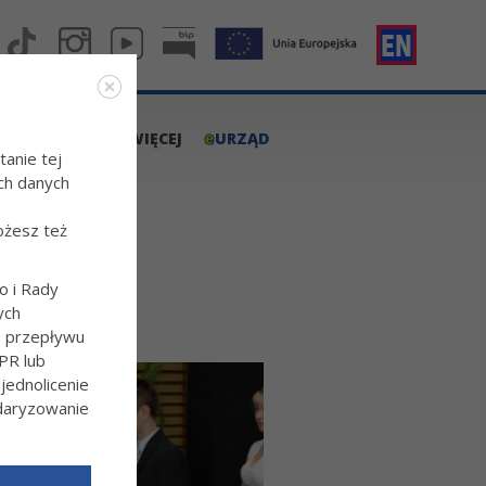
e
A.TARNOW.PL
WIĘCEJ
URZĄD
tanie tej
ch danych
ożesz też
o i Rady
ych
o przepływu
PR lub
ednolicenie
ndaryzowanie
l/Wiecej-