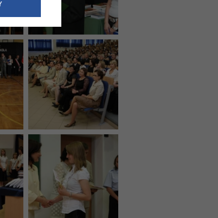
e dotyczące
Y
siedzibą
nie odbywać.