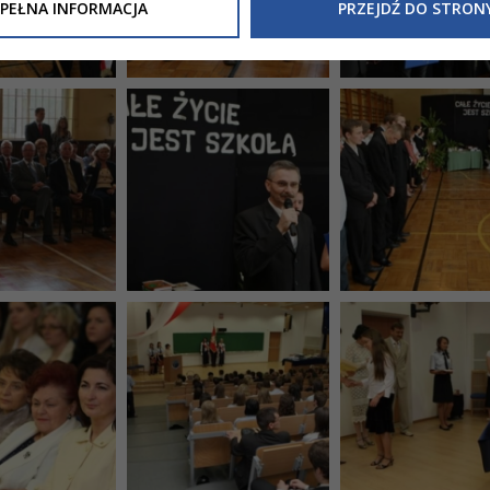
Inne/Polityka-Prywatnosci-RODO
, znajdziecie Państwo informacj
PEŁNA INFORMACJA
PRZEJDŹ DO STRON
nia Państwa danych osobowych przez
Urząd Miasta Tarnowa
z 
ewicza 2 33-100 Tarnów oraz zasady, na jakich będzie się to obec
nformacja nie wymaga od Państwa żadnych dodatkowych działań.