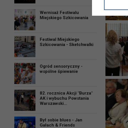
informacji/
przetwarza
Wernisaż Festiwalu
w ul. Micki
Miejskiego Szkicowania
Niniejsza i
Festiwal Miejskiego
Szkicowania - Sketchwalki
Ogród sensoryczny -
wspólne śpiewanie
82. rocznica Akcji "Burza"
AK i wybuchu Powstania
Warszawski...
Był sobie blues - Jan
Gałach & Friends