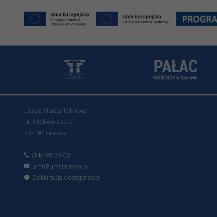
Urząd Miasta Tarnowa
ul. Mickiewicza 2
33-100 Tarnów
(14) 688 24 00
umt@umt.tarnow.pl
Deklaracja dostępności