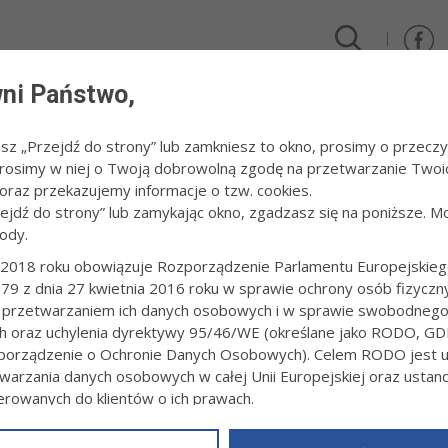
ni Państwo,
DLA FIRM I INWESTORÓW
TURYSTYKA I SPORT
KULTUR
esz „Przejdź do strony” lub zamkniesz to okno, prosimy o przeczy
 Prosimy w niej o Twoją dobrowolną zgodę na przetwarzanie Twoi
009
/
Zakończenie roku szkolnego
raz przekazujemy informacje o tzw. cookies.
zejdź do strony” lub zamykając okno, zgadzasz się na poniższe. M
ody.
CZENIE ROKU SZKOLNEGO
2018 roku obowiązuje Rozporządzenie Parlamentu Europejskieg
79 z dnia 27 kwietnia 2016 roku w sprawie ochrony osób fizyczn
 r., fot: Paweł Topolski
 przetwarzaniem ich danych osobowych i w sprawie swobodneg
ch oraz uchylenia dyrektywy 95/46/WE (określane jako RODO, GD
orządzenie o Ochronie Danych Osobowych). Celem RODO jest uj
warzania danych osobowych w całej Unii Europejskiej oraz usta
ierowanych do klientów o ich prawach.
z powyższym, w zakładce
RODO
na stronie
https://www.tarnow.p