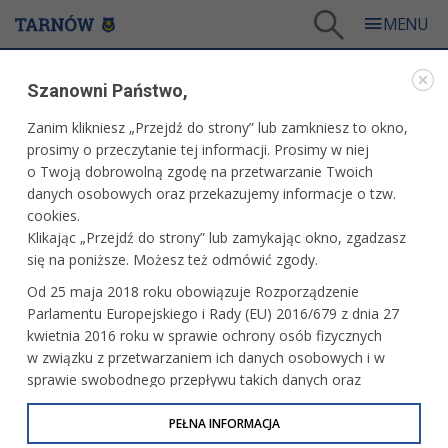
Tarnów
/
Dla mieszkańców
/
Galerie zdjęć
/
Miasto
/
Galeria - Miasto 2011
/
Szanowni Państwo,
Akcja uratowania sarenki ze studni
Zanim klikniesz „Przejdź do strony” lub zamkniesz to okno,
WARTO ZOBACZYĆ
prosimy o przeczytanie tej informacji. Prosimy w niej
o Twoją dobrowolną zgodę na przetwarzanie Twoich
AKCJA URATOWANIA SARENKI ZE STUDNI
danych osobowych oraz przekazujemy informacje o tzw.
cookies.
17 stycznia 2011 r.fot. Paweł Topolski
Klikając „Przejdź do strony” lub zamykając okno, zgadzasz
się na poniższe. Możesz też odmówić zgody.
Dzisiaj, o godz. 10.30 strażacy z JRG II oraz funkcjonariusze
Od 25 maja 2018 roku obowiązuje Rozporządzenie
Straży Miejskiej otrzymali zgłoszenie o sarnie która wpadła
Parlamentu Europejskiego i Rady (EU) 2016/679 z dnia 27
do studzienki przy ul. Spadowej w Tarnowie. Po krótkiej
kwietnia 2016 roku w sprawie ochrony osób fizycznych
akcji, zdrową, lecz mocno zziębniętą sarnę oswobodzono.
w związku z przetwarzaniem ich danych osobowych i w
sprawie swobodnego przepływu takich danych oraz
uchylenia dyrektywy 95/46/WE (określane jako RODO, GDPR
lub Ogólne Rozporządzenie o Ochronie Danych
PEŁNA INFORMACJA
Osobowych). Celem RODO jest ujednolicenie zasad