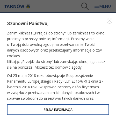
Tarnów
/
Dla mieszkańców
/
Galerie zdjęć
/
Miasto
/
Galeria - Miasto 2011
/
Szanowni Państwo,
Inauguracja roku akademickiego i formacyjnego, poświęcenie biblioteki Wyższego
Seminarium Duchownego
Zanim klikniesz „Przejdź do strony” lub zamkniesz to okno,
WARTO ZOBACZYĆ
prosimy o przeczytanie tej informacji. Prosimy w niej
o Twoją dobrowolną zgodę na przetwarzanie Twoich
danych osobowych oraz przekazujemy informacje o tzw.
INAUGURACJA ROKU AKADEMICKIEGO I
cookies.
FORMACYJNEGO, POŚWIĘCENIE BIBLIOTEKI
Klikając „Przejdź do strony” lub zamykając okno, zgadzasz
WYŻSZEGO SEMINARIUM DUCHOWNEGO
się na poniższe. Możesz też odmówić zgody.
5 października 2011 r.fot. Paweł Topolski
Od 25 maja 2018 roku obowiązuje Rozporządzenie
Parlamentu Europejskiego i Rady (EU) 2016/679 z dnia 27
kwietnia 2016 roku w sprawie ochrony osób fizycznych
w związku z przetwarzaniem ich danych osobowych i w
sprawie swobodnego przepływu takich danych oraz
uchylenia dyrektywy 95/46/WE (określane jako RODO, GDPR
lub Ogólne Rozporządzenie o Ochronie Danych
PEŁNA INFORMACJA
Osobowych). Celem RODO jest ujednolicenie zasad