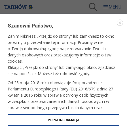
Tarnów
/
Dla mieszkańców
/
Galerie zdjęć
/
Miasto
/
Galeria - Miasto 2011
/
Szanowni Państwo,
Lato z MKS Pałac Młodzieży - II Wakacyjna Olimpiada Sportowa
Zanim klikniesz „Przejdź do strony” lub zamkniesz to okno,
WARTO ZOBACZYĆ
prosimy o przeczytanie tej informacji. Prosimy w niej
o Twoją dobrowolną zgodę na przetwarzanie Twoich
LATO Z MKS PAŁAC MŁODZIEŻY - II WAKACYJNA
danych osobowych oraz przekazujemy informacje o tzw.
OLIMPIADA SPORTOWA
cookies.
Klikając „Przejdź do strony” lub zamykając okno, zgadzasz
13 lipca 2011 r.fot. Paweł Topolski
się na poniższe. Możesz też odmówić zgody.
Od 25 maja 2018 roku obowiązuje Rozporządzenie
Parlamentu Europejskiego i Rady (EU) 2016/679 z dnia 27
kwietnia 2016 roku w sprawie ochrony osób fizycznych
w związku z przetwarzaniem ich danych osobowych i w
sprawie swobodnego przepływu takich danych oraz
uchylenia dyrektywy 95/46/WE (określane jako RODO, GDPR
lub Ogólne Rozporządzenie o Ochronie Danych
PEŁNA INFORMACJA
Osobowych). Celem RODO jest ujednolicenie zasad