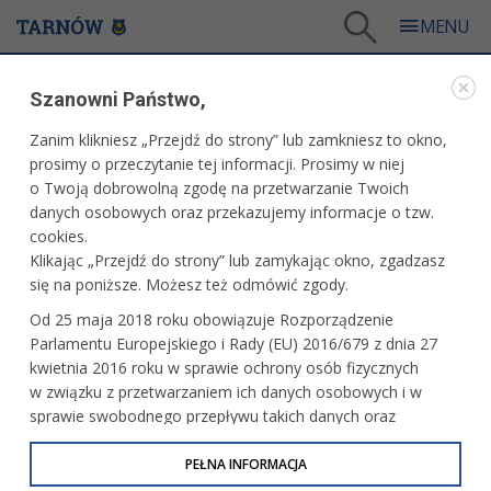
Tarnów
/
Dla mieszkańców
/
Galerie zdjęć
/
Miasto
/
Galeria - Miasto 2011
/
Szanowni Państwo,
Ostatnie przygotowania przed Kryterium Kolarskim w Tarnowie - konferencja prasowa w
Gemini Park Tarnów
Zanim klikniesz „Przejdź do strony” lub zamkniesz to okno,
WARTO ZOBACZYĆ
prosimy o przeczytanie tej informacji. Prosimy w niej
o Twoją dobrowolną zgodę na przetwarzanie Twoich
danych osobowych oraz przekazujemy informacje o tzw.
OSTATNIE PRZYGOTOWANIA PRZED KRYTERIUM
cookies.
KOLARSKIM W TARNOWIE - KONFERENCJA
Klikając „Przejdź do strony” lub zamykając okno, zgadzasz
PRASOWA W GEMINI PARK TARNÓW
się na poniższe. Możesz też odmówić zgody.
13 czerwca 2011r.fot. Paweł Topolski
Od 25 maja 2018 roku obowiązuje Rozporządzenie
Parlamentu Europejskiego i Rady (EU) 2016/679 z dnia 27
kwietnia 2016 roku w sprawie ochrony osób fizycznych
w związku z przetwarzaniem ich danych osobowych i w
sprawie swobodnego przepływu takich danych oraz
uchylenia dyrektywy 95/46/WE (określane jako RODO, GDPR
lub Ogólne Rozporządzenie o Ochronie Danych
PEŁNA INFORMACJA
Osobowych). Celem RODO jest ujednolicenie zasad