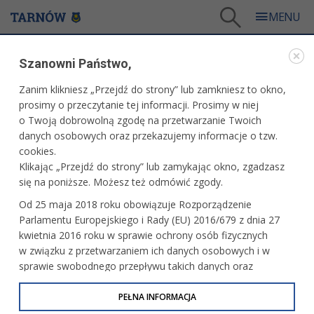
Tarnów
/
Dla mieszkańców
/
Galerie zdjęć
/
Miasto
/
Galeria - Miasto 2016
/
Szanowni Państwo,
Koncert upamiętniający 60. rocznicę wybuchu Powstania Węgierskiego
Zanim klikniesz „Przejdź do strony” lub zamkniesz to okno,
WARTO ZOBACZYĆ
prosimy o przeczytanie tej informacji. Prosimy w niej
o Twoją dobrowolną zgodę na przetwarzanie Twoich
KONCERT UPAMIĘTNIAJĄCY 60. ROCZNICĘ
danych osobowych oraz przekazujemy informacje o tzw.
WYBUCHU POWSTANIA WĘGIERSKIEGO
cookies.
Klikając „Przejdź do strony” lub zamykając okno, zgadzasz
19 października 2016 r.fot. Paweł Topolski
się na poniższe. Możesz też odmówić zgody.
przeczytaj o wydarzeniu
Od 25 maja 2018 roku obowiązuje Rozporządzenie
Parlamentu Europejskiego i Rady (EU) 2016/679 z dnia 27
kwietnia 2016 roku w sprawie ochrony osób fizycznych
w związku z przetwarzaniem ich danych osobowych i w
sprawie swobodnego przepływu takich danych oraz
uchylenia dyrektywy 95/46/WE (określane jako RODO, GDPR
lub Ogólne Rozporządzenie o Ochronie Danych
PEŁNA INFORMACJA
Osobowych). Celem RODO jest ujednolicenie zasad