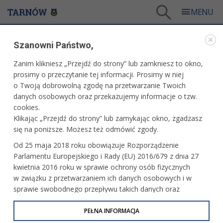
Tarnów
/
Dla mieszkańców
/
Galerie zdjęć
/
Miasto
/
Galeria - Miasto 2017
/
Szanowni Państwo,
Zdaerzenia 2017 - Sala Lustrzana - spotkanie z delegacjami miast partnerskich
Zanim klikniesz „Przejdź do strony” lub zamkniesz to okno,
WARTO ZOBACZYĆ
prosimy o przeczytanie tej informacji. Prosimy w niej
o Twoją dobrowolną zgodę na przetwarzanie Twoich
ZDAERZENIA 2017 - SALA LUSTRZANA -
danych osobowych oraz przekazujemy informacje o tzw.
SPOTKANIE Z DELEGACJAMI MIAST
cookies.
PARTNERSKICH
Klikając „Przejdź do strony” lub zamykając okno, zgadzasz
się na poniższe. Możesz też odmówić zgody.
23 czerwca 2017 r.fot. Paweł Topolski
Od 25 maja 2018 roku obowiązuje Rozporządzenie
Parlamentu Europejskiego i Rady (EU) 2016/679 z dnia 27
kwietnia 2016 roku w sprawie ochrony osób fizycznych
w związku z przetwarzaniem ich danych osobowych i w
sprawie swobodnego przepływu takich danych oraz
uchylenia dyrektywy 95/46/WE (określane jako RODO, GDPR
lub Ogólne Rozporządzenie o Ochronie Danych
PEŁNA INFORMACJA
Osobowych). Celem RODO jest ujednolicenie zasad