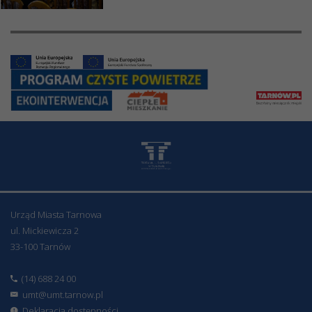
Urząd Miasta Tarnowa
ul. Mickiewicza 2
33-100 Tarnów
(14) 688 24 00
umt@umt.tarnow.pl
Deklaracja dostępności