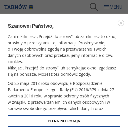
Tarnów
/
Dla mieszkańców
/
Galerie zdjęć
/
Miasto
/
Galeria - Miasto 2018
/
Szanowni Państwo,
"Nasza Ojczyzna" - przedstawienie w Przedszkolu Publicznym nr 31
Zanim klikniesz „Przejdź do strony” lub zamkniesz to okno,
WARTO ZOBACZYĆ
prosimy o przeczytanie tej informacji. Prosimy w niej
o Twoją dobrowolną zgodę na przetwarzanie Twoich
"NASZA OJCZYZNA" - PRZEDSTAWIENIE W
danych osobowych oraz przekazujemy informacje o tzw.
PRZEDSZKOLU PUBLICZNYM NR 31
cookies.
Klikając „Przejdź do strony” lub zamykając okno, zgadzasz
15.11.2018, 13:14
15 listopada 2018 r.fot. Artur Gawle
się na poniższe. Możesz też odmówić zgody.
Od 25 maja 2018 roku obowiązuje Rozporządzenie
Parlamentu Europejskiego i Rady (EU) 2016/679 z dnia 27
kwietnia 2016 roku w sprawie ochrony osób fizycznych
w związku z przetwarzaniem ich danych osobowych i w
sprawie swobodnego przepływu takich danych oraz
uchylenia dyrektywy 95/46/WE (określane jako RODO, GDPR
lub Ogólne Rozporządzenie o Ochronie Danych
PEŁNA INFORMACJA
Osobowych). Celem RODO jest ujednolicenie zasad