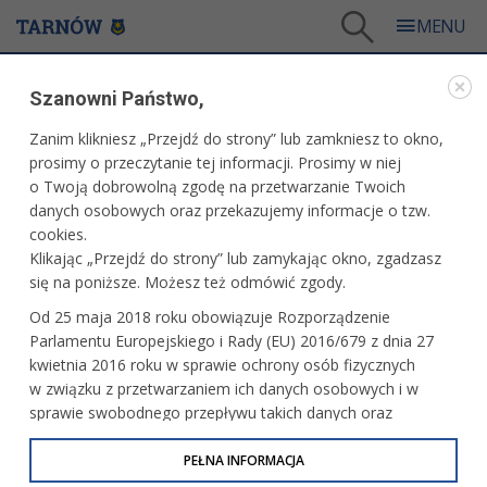
Tarnów
/
Dla mieszkańców
/
Galerie zdjęć
/
Miasto
/
Galeria - Miasto 2024
/
Szanowni Państwo,
Opłatek samorządowy
Zanim klikniesz „Przejdź do strony” lub zamkniesz to okno,
WARTO ZOBACZYĆ
prosimy o przeczytanie tej informacji. Prosimy w niej
o Twoją dobrowolną zgodę na przetwarzanie Twoich
OPŁATEK SAMORZĄDOWY
danych osobowych oraz przekazujemy informacje o tzw.
cookies.
20.12.2024, 16:57
fot. Paweł Topolski
Klikając „Przejdź do strony” lub zamykając okno, zgadzasz
się na poniższe. Możesz też odmówić zgody.
Od 25 maja 2018 roku obowiązuje Rozporządzenie
Parlamentu Europejskiego i Rady (EU) 2016/679 z dnia 27
kwietnia 2016 roku w sprawie ochrony osób fizycznych
w związku z przetwarzaniem ich danych osobowych i w
sprawie swobodnego przepływu takich danych oraz
uchylenia dyrektywy 95/46/WE (określane jako RODO, GDPR
lub Ogólne Rozporządzenie o Ochronie Danych
PEŁNA INFORMACJA
Osobowych). Celem RODO jest ujednolicenie zasad