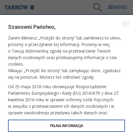
Tarnów
/
Dla mieszkańców
/
Galerie zdjęć
/
Miasto
/
Galeria - Miasto 2024
/
Szanowni Państwo,
Urodzinowy Bieg Gemini
Zanim klikniesz „Przejdź do strony” lub zamkniesz to okno,
WARTO ZOBACZYĆ
prosimy o przeczytanie tej informacji. Prosimy w niej
o Twoją dobrowolną zgodę na przetwarzanie Twoich
URODZINOWY BIEG GEMINI
danych osobowych oraz przekazujemy informacje o tzw.
cookies.
07.09.2024, 15:12
fot.Tomasz Schenk
Klikając „Przejdź do strony” lub zamykając okno, zgadzasz
się na poniższe. Możesz też odmówić zgody.
Od 25 maja 2018 roku obowiązuje Rozporządzenie
Parlamentu Europejskiego i Rady (EU) 2016/679 z dnia 27
kwietnia 2016 roku w sprawie ochrony osób fizycznych
w związku z przetwarzaniem ich danych osobowych i w
sprawie swobodnego przepływu takich danych oraz
uchylenia dyrektywy 95/46/WE (określane jako RODO, GDPR
lub Ogólne Rozporządzenie o Ochronie Danych
PEŁNA INFORMACJA
Osobowych). Celem RODO jest ujednolicenie zasad