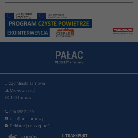
Urząd Miasta Tarnowa
ul. Mickiewicza 2
33-100 Tarnów
(14) 688 24 00
umt@umt.tarnow.pl
Deklaracja dostępności