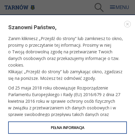
Tarnów
/
Dla mieszkańców
/
Galerie zdjęć
/
Miasto
/
Galeria - Miasto 2025
/
Szanowni Państwo,
Gastromajówka
Zanim klikniesz „Przejdź do strony” lub zamkniesz to okno,
WARTO ZOBACZYĆ
prosimy o przeczytanie tej informacji. Prosimy w niej
o Twoją dobrowolną zgodę na przetwarzanie Twoich
GASTROMAJÓWKA
danych osobowych oraz przekazujemy informacje o tzw.
cookies.
17.05.2025, 15:41
fot. Paweł Topolski
Klikając „Przejdź do strony” lub zamykając okno, zgadzasz
się na poniższe. Możesz też odmówić zgody.
Od 25 maja 2018 roku obowiązuje Rozporządzenie
Parlamentu Europejskiego i Rady (EU) 2016/679 z dnia 27
kwietnia 2016 roku w sprawie ochrony osób fizycznych
w związku z przetwarzaniem ich danych osobowych i w
sprawie swobodnego przepływu takich danych oraz
uchylenia dyrektywy 95/46/WE (określane jako RODO, GDPR
lub Ogólne Rozporządzenie o Ochronie Danych
PEŁNA INFORMACJA
Osobowych). Celem RODO jest ujednolicenie zasad