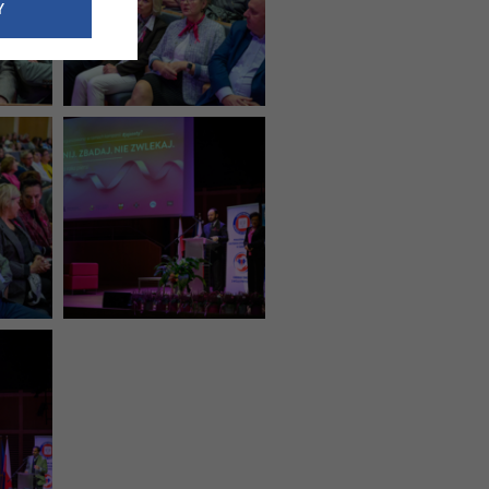
e dotyczące
Y
siedzibą
nie odbywać.