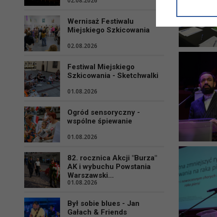
02.08.2026
informacji/
przetwarza
Wernisaż Festiwalu
w ul. Micki
Miejskiego Szkicowania
Niniejsza i
02.08.2026
Festiwal Miejskiego
Szkicowania - Sketchwalki
01.08.2026
Ogród sensoryczny -
wspólne śpiewanie
01.08.2026
82. rocznica Akcji "Burza"
AK i wybuchu Powstania
Warszawski...
01.08.2026
Był sobie blues - Jan
Gałach & Friends