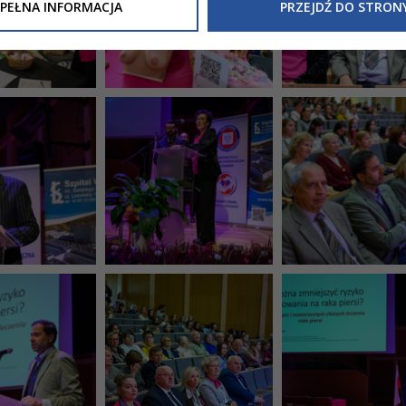
Inne/Polityka-Prywatnosci-RODO
, znajdziecie Państwo informacj
PEŁNA INFORMACJA
PRZEJDŹ DO STRON
nia Państwa danych osobowych przez
Urząd Miasta Tarnowa
z 
ewicza 2 33-100 Tarnów oraz zasady, na jakich będzie się to obec
nformacja nie wymaga od Państwa żadnych dodatkowych działań.