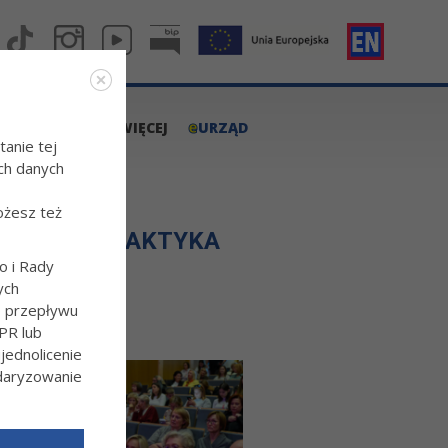
e
A.TARNOW.PL
WIĘCEJ
URZĄD
tanie tej
ch danych
ożesz też
KAJ-PROFILAKTYKA
o i Rady
ych
o przepływu
PR lub
ednolicenie
ndaryzowanie
l/Wiecej-