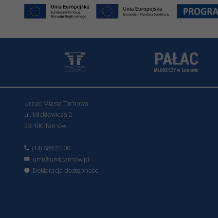
Urząd Miasta Tarnowa
ul. Mickiewicza 2
33-100 Tarnów
(14) 688 24 00
umt@umt.tarnow.pl
Deklaracja dostępności