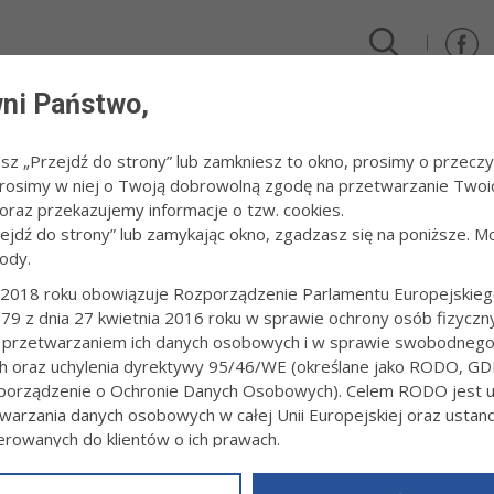
ni Państwo,
DLA FIRM I INWESTORÓW
TURYSTYKA I SPORT
KULTUR
esz „Przejdź do strony” lub zamkniesz to okno, prosimy o przeczy
 Prosimy w niej o Twoją dobrowolną zgodę na przetwarzanie Twoi
025
/
Konferencja "Dotknij. Zbadaj. Nie zwlekaj-profilaktyka raka piersi"
raz przekazujemy informacje o tzw. cookies.
zejdź do strony” lub zamykając okno, zgadzasz się na poniższe. M
ody.
RENCJA "DOTKNIJ. ZBADAJ. NIE ZWLE
IERSI"
2018 roku obowiązuje Rozporządzenie Parlamentu Europejskieg
79 z dnia 27 kwietnia 2016 roku w sprawie ochrony osób fizyczn
 przetwarzaniem ich danych osobowych i w sprawie swobodneg
9:56
fot. Paweł Topolski
ch oraz uchylenia dyrektywy 95/46/WE (określane jako RODO, GD
orządzenie o Ochronie Danych Osobowych). Celem RODO jest uj
warzania danych osobowych w całej Unii Europejskiej oraz usta
ierowanych do klientów o ich prawach.
z powyższym, w zakładce
RODO
na stronie
https://www.tarnow.p