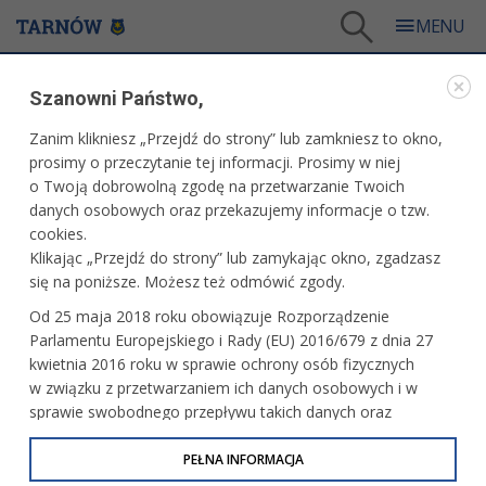
Tarnów
/
Dla mieszkańców
/
Galerie zdjęć
/
Miasto
/
Galeria - Miasto 2025
/
Szanowni Państwo,
Noc Muzeów
Zanim klikniesz „Przejdź do strony” lub zamkniesz to okno,
WARTO ZOBACZYĆ
prosimy o przeczytanie tej informacji. Prosimy w niej
o Twoją dobrowolną zgodę na przetwarzanie Twoich
NOC MUZEÓW
danych osobowych oraz przekazujemy informacje o tzw.
cookies.
17.05.2025, 21:36
fot. Tomasz Schenk
Klikając „Przejdź do strony” lub zamykając okno, zgadzasz
się na poniższe. Możesz też odmówić zgody.
Od 25 maja 2018 roku obowiązuje Rozporządzenie
Parlamentu Europejskiego i Rady (EU) 2016/679 z dnia 27
kwietnia 2016 roku w sprawie ochrony osób fizycznych
w związku z przetwarzaniem ich danych osobowych i w
sprawie swobodnego przepływu takich danych oraz
uchylenia dyrektywy 95/46/WE (określane jako RODO, GDPR
lub Ogólne Rozporządzenie o Ochronie Danych
PEŁNA INFORMACJA
Osobowych). Celem RODO jest ujednolicenie zasad