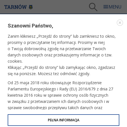
Tarnów
/
Dla mieszkańców
/
Galerie zdjęć
/
Miasto
/
Galeria - Miasto 2025
/
Szanowni Państwo,
Tarnowskie Kino Plenerowe
Zanim klikniesz „Przejdź do strony” lub zamkniesz to okno,
WARTO ZOBACZYĆ
prosimy o przeczytanie tej informacji. Prosimy w niej
o Twoją dobrowolną zgodę na przetwarzanie Twoich
TARNOWSKIE KINO PLENEROWE
danych osobowych oraz przekazujemy informacje o tzw.
cookies.
19.07.2025, 23:40
fot. Paweł Topolski
Klikając „Przejdź do strony” lub zamykając okno, zgadzasz
się na poniższe. Możesz też odmówić zgody.
Od 25 maja 2018 roku obowiązuje Rozporządzenie
Parlamentu Europejskiego i Rady (EU) 2016/679 z dnia 27
kwietnia 2016 roku w sprawie ochrony osób fizycznych
w związku z przetwarzaniem ich danych osobowych i w
sprawie swobodnego przepływu takich danych oraz
uchylenia dyrektywy 95/46/WE (określane jako RODO, GDPR
lub Ogólne Rozporządzenie o Ochronie Danych
PEŁNA INFORMACJA
Osobowych). Celem RODO jest ujednolicenie zasad