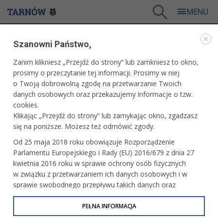
Tarnów
/
Dla mieszkańców
/
Galerie zdjęć
/
Miasto
/
Galeria - Miasto 2026
/
Szanowni Państwo,
39. Międzynarodowy Festiwal Teatrów Ulicznych ULICA
Zanim klikniesz „Przejdź do strony” lub zamkniesz to okno,
WARTO ZOBACZYĆ
prosimy o przeczytanie tej informacji. Prosimy w niej
o Twoją dobrowolną zgodę na przetwarzanie Twoich
39. MIĘDZYNARODOWY FESTIWAL TEATRÓW
danych osobowych oraz przekazujemy informacje o tzw.
ULICZNYCH ULICA
cookies.
Klikając „Przejdź do strony” lub zamykając okno, zgadzasz
04.07.2026, 00:47
fot. Tomasz Schenk
się na poniższe. Możesz też odmówić zgody.
Od 25 maja 2018 roku obowiązuje Rozporządzenie
Parlamentu Europejskiego i Rady (EU) 2016/679 z dnia 27
kwietnia 2016 roku w sprawie ochrony osób fizycznych
w związku z przetwarzaniem ich danych osobowych i w
sprawie swobodnego przepływu takich danych oraz
uchylenia dyrektywy 95/46/WE (określane jako RODO, GDPR
lub Ogólne Rozporządzenie o Ochronie Danych
PEŁNA INFORMACJA
Osobowych). Celem RODO jest ujednolicenie zasad