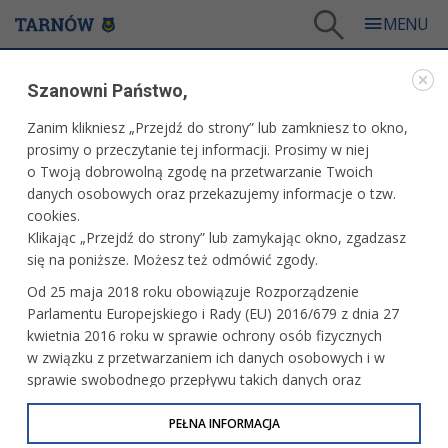
Tarnów
/
Dla mieszkańców
/
Galerie zdjęć
/
Miasto
/
Galeria - Miasto 2026
/
Szanowni Państwo,
Obchody Święta rzemiosła, Jubileusz 75-lecia Cechu Rzemiosł Rożnych w Tarnowie
Zanim klikniesz „Przejdź do strony” lub zamkniesz to okno,
WARTO ZOBACZYĆ
prosimy o przeczytanie tej informacji. Prosimy w niej
o Twoją dobrowolną zgodę na przetwarzanie Twoich
OBCHODY ŚWIĘTA RZEMIOSŁA, JUBILEUSZ 75-
danych osobowych oraz przekazujemy informacje o tzw.
LECIA CECHU RZEMIOSŁ ROŻNYCH W TARNOWIE
cookies.
Klikając „Przejdź do strony” lub zamykając okno, zgadzasz
16.05.2026, 14:27
fot. Paweł Topolski
się na poniższe. Możesz też odmówić zgody.
Od 25 maja 2018 roku obowiązuje Rozporządzenie
Parlamentu Europejskiego i Rady (EU) 2016/679 z dnia 27
kwietnia 2016 roku w sprawie ochrony osób fizycznych
w związku z przetwarzaniem ich danych osobowych i w
sprawie swobodnego przepływu takich danych oraz
uchylenia dyrektywy 95/46/WE (określane jako RODO, GDPR
lub Ogólne Rozporządzenie o Ochronie Danych
PEŁNA INFORMACJA
Osobowych). Celem RODO jest ujednolicenie zasad