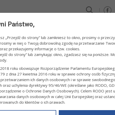
ni Państwo,
DLA FIRM I INWESTORÓW
TURYSTYKA I SPORT
KULTUR
esz „Przejdź do strony” lub zamkniesz to okno, prosimy o przeczy
 Prosimy w niej o Twoją dobrowolną zgodę na przetwarzanie Twoi
026
/
Piknik Rady Osiedla Koszyce
raz przekazujemy informacje o tzw. cookies.
zejdź do strony” lub zamykając okno, zgadzasz się na poniższe. M
ody.
K RADY OSIEDLA KOSZYCE
2018 roku obowiązuje Rozporządzenie Parlamentu Europejskieg
79 z dnia 27 kwietnia 2016 roku w sprawie ochrony osób fizyczn
7:44
fot. Paweł Topolski, www.tarnow.pl
 przetwarzaniem ich danych osobowych i w sprawie swobodneg
ch oraz uchylenia dyrektywy 95/46/WE (określane jako RODO, GD
orządzenie o Ochronie Danych Osobowych). Celem RODO jest uj
warzania danych osobowych w całej Unii Europejskiej oraz usta
ierowanych do klientów o ich prawach.
z powyższym, w zakładce
RODO
na stronie
https://www.tarnow.p