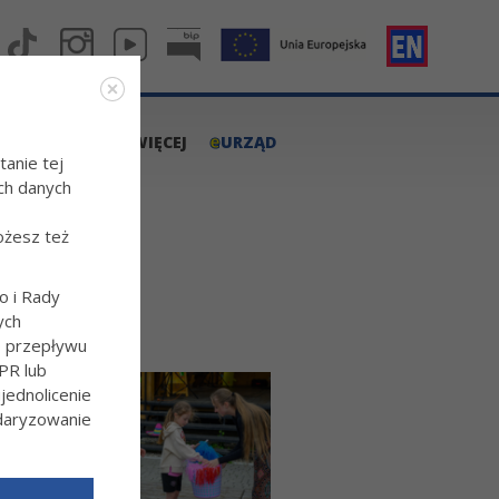
e
A.TARNOW.PL
WIĘCEJ
URZĄD
tanie tej
ch danych
ożesz też
o i Rady
ych
o przepływu
PR lub
ednolicenie
ndaryzowanie
l/Wiecej-