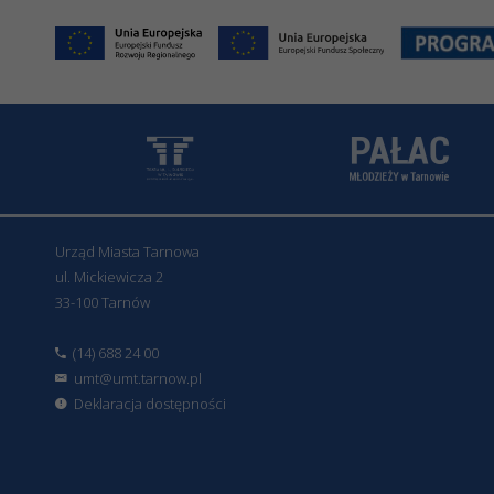
Urząd Miasta Tarnowa
ul. Mickiewicza 2
33-100 Tarnów
(14) 688 24 00
umt@umt.tarnow.pl
Deklaracja dostępności