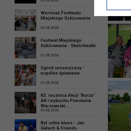
02.08.2026
informacji/
przetwarza
Wernisaż Festiwalu
w ul. Micki
Miejskiego Szkicowania
Niniejsza i
02.08.2026
Festiwal Miejskiego
Szkicowania - Sketchwalki
01.08.2026
Ogród sensoryczny -
wspólne śpiewanie
01.08.2026
82. rocznica Akcji "Burza"
AK i wybuchu Powstania
Warszawski...
01.08.2026
Był sobie blues - Jan
Gałach & Friends