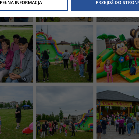
Inne/Polityka-Prywatnosci-RODO
, znajdziecie Państwo informacj
PEŁNA INFORMACJA
PRZEJDŹ DO STRON
nia Państwa danych osobowych przez
Urząd Miasta Tarnowa
z 
ewicza 2 33-100 Tarnów oraz zasady, na jakich będzie się to obec
nformacja nie wymaga od Państwa żadnych dodatkowych działań.