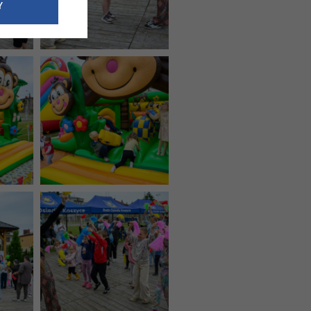
e dotyczące
Y
siedzibą
nie odbywać.