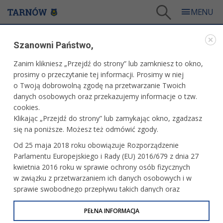
Tarnów
/
Dla mieszkańców
/
Galerie zdjęć
/
Miasto
/
Galeria - Miasto 2026
/
Szanowni Państwo,
Piknik Rodzinny na Westerplatte
Zanim klikniesz „Przejdź do strony” lub zamkniesz to okno,
WARTO ZOBACZYĆ
prosimy o przeczytanie tej informacji. Prosimy w niej
o Twoją dobrowolną zgodę na przetwarzanie Twoich
PIKNIK RODZINNY NA WESTERPLATTE
danych osobowych oraz przekazujemy informacje o tzw.
cookies.
12.06.2026, 18:43
fot. Tomasz Schenk
Klikając „Przejdź do strony” lub zamykając okno, zgadzasz
się na poniższe. Możesz też odmówić zgody.
Od 25 maja 2018 roku obowiązuje Rozporządzenie
Parlamentu Europejskiego i Rady (EU) 2016/679 z dnia 27
kwietnia 2016 roku w sprawie ochrony osób fizycznych
w związku z przetwarzaniem ich danych osobowych i w
sprawie swobodnego przepływu takich danych oraz
uchylenia dyrektywy 95/46/WE (określane jako RODO, GDPR
lub Ogólne Rozporządzenie o Ochronie Danych
PEŁNA INFORMACJA
Osobowych). Celem RODO jest ujednolicenie zasad