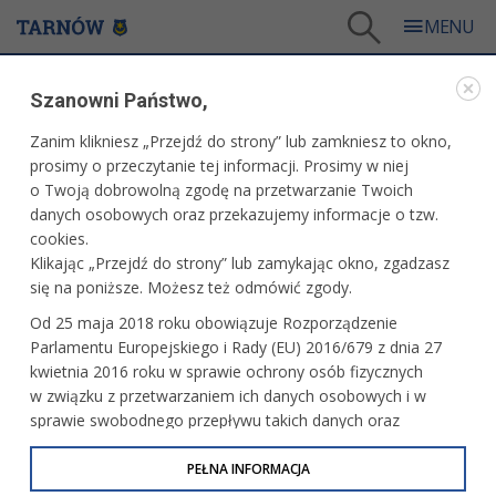
Tarnów
/
Dla mieszkańców
/
Galerie zdjęć
/
Sport
/
Galeria - Sport 2008
/
Szanowni Państwo,
Mecz sparingowy: Unia Tarnów - Włókniarz Częstochowa
Zanim klikniesz „Przejdź do strony” lub zamkniesz to okno,
WARTO ZOBACZYĆ
prosimy o przeczytanie tej informacji. Prosimy w niej
o Twoją dobrowolną zgodę na przetwarzanie Twoich
MECZ SPARINGOWY: UNIA TARNÓW - WŁÓKNIARZ
danych osobowych oraz przekazujemy informacje o tzw.
CZĘSTOCHOWA
cookies.
Klikając „Przejdź do strony” lub zamykając okno, zgadzasz
16 marca 2008 r.fot. Paweł Topolski
się na poniższe. Możesz też odmówić zgody.
Od 25 maja 2018 roku obowiązuje Rozporządzenie
Parlamentu Europejskiego i Rady (EU) 2016/679 z dnia 27
kwietnia 2016 roku w sprawie ochrony osób fizycznych
w związku z przetwarzaniem ich danych osobowych i w
sprawie swobodnego przepływu takich danych oraz
uchylenia dyrektywy 95/46/WE (określane jako RODO, GDPR
lub Ogólne Rozporządzenie o Ochronie Danych
PEŁNA INFORMACJA
Osobowych). Celem RODO jest ujednolicenie zasad