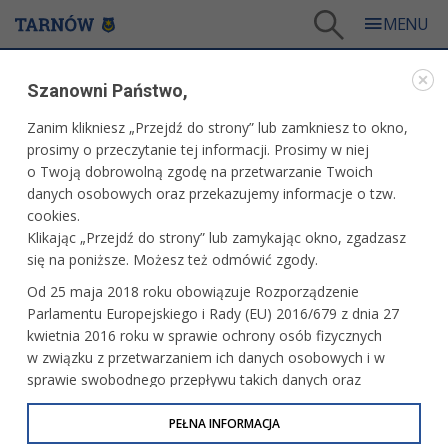
Tarnów
/
Dla mieszkańców
/
Galerie zdjęć
/
Sport
/
Galeria - Sport 2010
/
Szanowni Państwo,
Finał indywidualnych Mistrzostw Europy na żużlu
Zanim klikniesz „Przejdź do strony” lub zamkniesz to okno,
WARTO ZOBACZYĆ
prosimy o przeczytanie tej informacji. Prosimy w niej
o Twoją dobrowolną zgodę na przetwarzanie Twoich
FINAŁ INDYWIDUALNYCH MISTRZOSTW EUROPY
danych osobowych oraz przekazujemy informacje o tzw.
NA ŻUŻLU
cookies.
Klikając „Przejdź do strony” lub zamykając okno, zgadzasz
25 września 2010 r.fot. Paweł Topolski
się na poniższe. Możesz też odmówić zgody.
Od 25 maja 2018 roku obowiązuje Rozporządzenie
Parlamentu Europejskiego i Rady (EU) 2016/679 z dnia 27
kwietnia 2016 roku w sprawie ochrony osób fizycznych
w związku z przetwarzaniem ich danych osobowych i w
sprawie swobodnego przepływu takich danych oraz
uchylenia dyrektywy 95/46/WE (określane jako RODO, GDPR
lub Ogólne Rozporządzenie o Ochronie Danych
PEŁNA INFORMACJA
Osobowych). Celem RODO jest ujednolicenie zasad