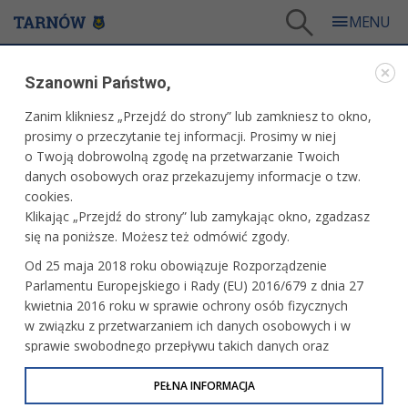
Tarnów
/
Dla mieszkańców
/
Galerie zdjęć
/
Sport
/
Galeria - Sport 2010
/
Szanowni Państwo,
Inauguracja I Letnich Igrzysk stowarzyszenia "Siódemka"
Zanim klikniesz „Przejdź do strony” lub zamkniesz to okno,
WARTO ZOBACZYĆ
prosimy o przeczytanie tej informacji. Prosimy w niej
o Twoją dobrowolną zgodę na przetwarzanie Twoich
INAUGURACJA I LETNICH IGRZYSK
danych osobowych oraz przekazujemy informacje o tzw.
STOWARZYSZENIA "SIÓDEMKA"
cookies.
Klikając „Przejdź do strony” lub zamykając okno, zgadzasz
23 września 2010 r.fot. Paweł Topolski
się na poniższe. Możesz też odmówić zgody.
Od 25 maja 2018 roku obowiązuje Rozporządzenie
Parlamentu Europejskiego i Rady (EU) 2016/679 z dnia 27
kwietnia 2016 roku w sprawie ochrony osób fizycznych
w związku z przetwarzaniem ich danych osobowych i w
sprawie swobodnego przepływu takich danych oraz
uchylenia dyrektywy 95/46/WE (określane jako RODO, GDPR
lub Ogólne Rozporządzenie o Ochronie Danych
PEŁNA INFORMACJA
Osobowych). Celem RODO jest ujednolicenie zasad