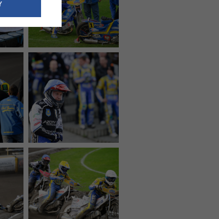
e dotyczące
Y
siedzibą
nie odbywać.