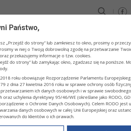
ni Państwo,
DLA FIRM I INWESTORÓW
TURYSTYKA I SPORT
KULTUR
esz „Przejdź do strony” lub zamkniesz to okno, prosimy o przeczy
 Prosimy w niej o Twoją dobrowolną zgodę na przetwarzanie Twoi
/
Extraliga żużla - mecz Tauron Azoty Tarnów - Caelum Stal Gorzów
raz przekazujemy informacje o tzw. cookies.
zejdź do strony” lub zamykając okno, zgadzasz się na poniższe. M
ody.
LIGA ŻUŻLA - MECZ TAURON AZOTY T
GORZÓW
2018 roku obowiązuje Rozporządzenie Parlamentu Europejskieg
79 z dnia 27 kwietnia 2016 roku w sprawie ochrony osób fizyczn
 przetwarzaniem ich danych osobowych i w sprawie swobodneg
ot. Paweł Topolski
ch oraz uchylenia dyrektywy 95/46/WE (określane jako RODO, GD
orządzenie o Ochronie Danych Osobowych). Celem RODO jest uj
warzania danych osobowych w całej Unii Europejskiej oraz usta
ierowanych do klientów o ich prawach.
z powyższym, w zakładce
RODO
na stronie
https://www.tarnow.p