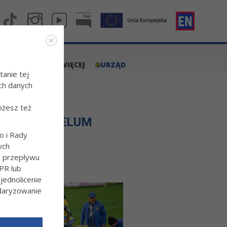
e
A.TARNOW.PL
WIĘCEJ
URZĄD
tanie tej
ch danych
ożesz też
ARNÓW - CAELUM
o i Rady
ych
o przepływu
PR lub
ednolicenie
ndaryzowanie
l/Wiecej-