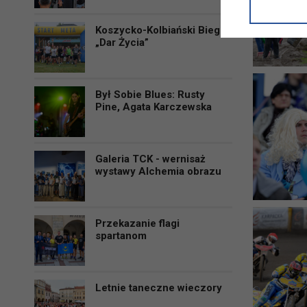
informacji/
przetwarza
Koszycko-Kolbiański Bieg
w ul. Micki
„Dar Życia”
Niniejsza i
Był Sobie Blues: Rusty
Pine, Agata Karczewska
Galeria TCK - wernisaż
wystawy Alchemia obrazu
Przekazanie flagi
spartanom
Letnie taneczne wieczory