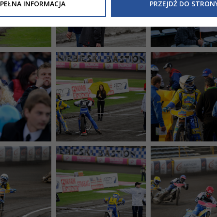
Inne/Polityka-Prywatnosci-RODO
, znajdziecie Państwo informacj
PEŁNA INFORMACJA
PRZEJDŹ DO STRON
nia Państwa danych osobowych przez
Urząd Miasta Tarnowa
z 
ewicza 2 33-100 Tarnów oraz zasady, na jakich będzie się to obec
nformacja nie wymaga od Państwa żadnych dodatkowych działań.