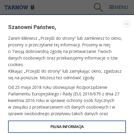
Tarnów
/
Dla mieszkańców
/
Galerie zdjęć
/
Sport
/
Galeria - Sport 2012
/
Szanowni Państwo,
Azoty Tauron Tarnów - Unibax Toruń
Zanim klikniesz „Przejdź do strony” lub zamkniesz to okno,
WARTO ZOBACZYĆ
prosimy o przeczytanie tej informacji. Prosimy w niej
o Twoją dobrowolną zgodę na przetwarzanie Twoich
AZOTY TAURON TARNÓW - UNIBAX TORUŃ
danych osobowych oraz przekazujemy informacje o tzw.
cookies.
3 czerwca 2012 r.fot. tarnow.pl
Klikając „Przejdź do strony” lub zamykając okno, zgadzasz
się na poniższe. Możesz też odmówić zgody.
Od 25 maja 2018 roku obowiązuje Rozporządzenie
Parlamentu Europejskiego i Rady (EU) 2016/679 z dnia 27
kwietnia 2016 roku w sprawie ochrony osób fizycznych
w związku z przetwarzaniem ich danych osobowych i w
sprawie swobodnego przepływu takich danych oraz
uchylenia dyrektywy 95/46/WE (określane jako RODO, GDPR
lub Ogólne Rozporządzenie o Ochronie Danych
PEŁNA INFORMACJA
Osobowych). Celem RODO jest ujednolicenie zasad