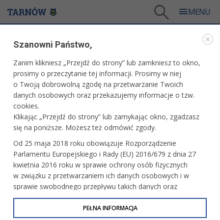
Tarnów
/
Dla mieszkańców
/
Galerie zdjęć
/
Sport
/
Galeria - Sport 2012
/
Szanowni Państwo,
Ostatnie przygotowania do dużej imprezy kolarskiej
Zanim klikniesz „Przejdź do strony” lub zamkniesz to okno,
WARTO ZOBACZYĆ
prosimy o przeczytanie tej informacji. Prosimy w niej
o Twoją dobrowolną zgodę na przetwarzanie Twoich
OSTATNIE PRZYGOTOWANIA DO DUŻEJ IMPREZY
danych osobowych oraz przekazujemy informacje o tzw.
KOLARSKIEJ
cookies.
Klikając „Przejdź do strony” lub zamykając okno, zgadzasz
27 kwietnia 2012 r.
się na poniższe. Możesz też odmówić zgody.
Od 25 maja 2018 roku obowiązuje Rozporządzenie
Parlamentu Europejskiego i Rady (EU) 2016/679 z dnia 27
kwietnia 2016 roku w sprawie ochrony osób fizycznych
w związku z przetwarzaniem ich danych osobowych i w
sprawie swobodnego przepływu takich danych oraz
uchylenia dyrektywy 95/46/WE (określane jako RODO, GDPR
lub Ogólne Rozporządzenie o Ochronie Danych
PEŁNA INFORMACJA
Osobowych). Celem RODO jest ujednolicenie zasad