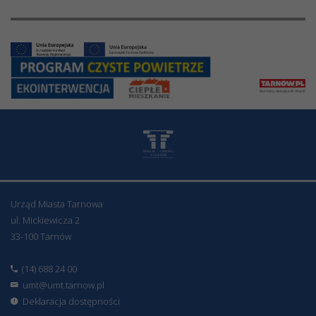
Urząd Miasta Tarnowa
ul. Mickiewicza 2
33-100 Tarnów
(14) 688 24 00
umt@umt.tarnow.pl
Deklaracja dostępności