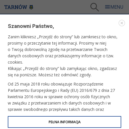
Tarnów
/
Dla mieszkańców
/
Galerie zdjęć
/
Sport
/
Galeria - Sport 2012
/
Szanowni Państwo,
Piąta edycja kryterium kolarskiego imienia Eugeniusza Kwiatkowskiego (2)
Zanim klikniesz „Przejdź do strony” lub zamkniesz to okno,
WARTO ZOBACZYĆ
prosimy o przeczytanie tej informacji. Prosimy w niej
o Twoją dobrowolną zgodę na przetwarzanie Twoich
PIĄTA EDYCJA KRYTERIUM KOLARSKIEGO
danych osobowych oraz przekazujemy informacje o tzw.
IMIENIA EUGENIUSZA KWIATKOWSKIEGO (2)
cookies.
Klikając „Przejdź do strony” lub zamykając okno, zgadzasz
8 maja 2012 r.fot. Małgorzata Wolak
się na poniższe. Możesz też odmówić zgody.
Od 25 maja 2018 roku obowiązuje Rozporządzenie
Parlamentu Europejskiego i Rady (EU) 2016/679 z dnia 27
kwietnia 2016 roku w sprawie ochrony osób fizycznych
w związku z przetwarzaniem ich danych osobowych i w
sprawie swobodnego przepływu takich danych oraz
uchylenia dyrektywy 95/46/WE (określane jako RODO, GDPR
lub Ogólne Rozporządzenie o Ochronie Danych
PEŁNA INFORMACJA
Osobowych). Celem RODO jest ujednolicenie zasad