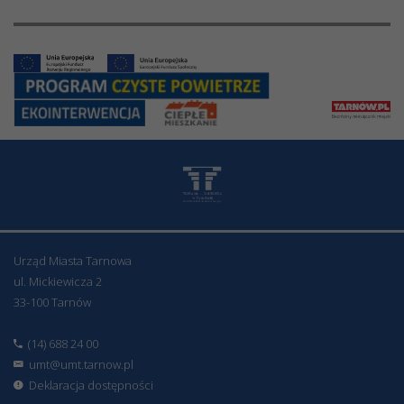
Urząd Miasta Tarnowa
ul. Mickiewicza 2
33-100 Tarnów
(14) 688 24 00
umt@umt.tarnow.pl
Deklaracja dostępności