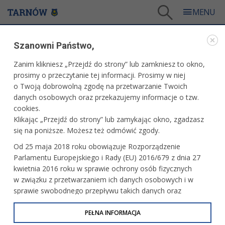
Tarnów
/
Dla mieszkańców
/
Galerie zdjęć
/
Sport
/
Galeria - Sport 2016
/
Szanowni Państwo,
Mecz piłki ręcznej - SPR PWSZ Tarnów - KSSPR Końskie
Zanim klikniesz „Przejdź do strony” lub zamkniesz to okno,
WARTO ZOBACZYĆ
prosimy o przeczytanie tej informacji. Prosimy w niej
o Twoją dobrowolną zgodę na przetwarzanie Twoich
MECZ PIŁKI RĘCZNEJ - SPR PWSZ TARNÓW -
danych osobowych oraz przekazujemy informacje o tzw.
KSSPR KOŃSKIE
cookies.
Klikając „Przejdź do strony” lub zamykając okno, zgadzasz
22 października 2016 r.fot. Paweł Topolski
się na poniższe. Możesz też odmówić zgody.
Od 25 maja 2018 roku obowiązuje Rozporządzenie
Parlamentu Europejskiego i Rady (EU) 2016/679 z dnia 27
kwietnia 2016 roku w sprawie ochrony osób fizycznych
w związku z przetwarzaniem ich danych osobowych i w
sprawie swobodnego przepływu takich danych oraz
uchylenia dyrektywy 95/46/WE (określane jako RODO, GDPR
lub Ogólne Rozporządzenie o Ochronie Danych
PEŁNA INFORMACJA
Osobowych). Celem RODO jest ujednolicenie zasad