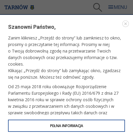
Tarnów
/
Dla mieszkańców
/
Galerie zdjęć
/
Sport
/
Galeria - Sport 2016
/
Szanowni Państwo,
Tarnowska Dyszka 2016
Zanim klikniesz „Przejdź do strony” lub zamkniesz to okno,
WARTO ZOBACZYĆ
prosimy o przeczytanie tej informacji. Prosimy w niej
o Twoją dobrowolną zgodę na przetwarzanie Twoich
TARNOWSKA DYSZKA 2016
danych osobowych oraz przekazujemy informacje o tzw.
cookies.
6 listopada 2016 r.fot. Artur Gawle
Klikając „Przejdź do strony” lub zamykając okno, zgadzasz
się na poniższe. Możesz też odmówić zgody.
Od 25 maja 2018 roku obowiązuje Rozporządzenie
Parlamentu Europejskiego i Rady (EU) 2016/679 z dnia 27
kwietnia 2016 roku w sprawie ochrony osób fizycznych
w związku z przetwarzaniem ich danych osobowych i w
sprawie swobodnego przepływu takich danych oraz
uchylenia dyrektywy 95/46/WE (określane jako RODO, GDPR
lub Ogólne Rozporządzenie o Ochronie Danych
PEŁNA INFORMACJA
Osobowych). Celem RODO jest ujednolicenie zasad