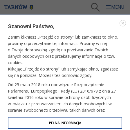
Tarnów
/
Dla mieszkańców
/
Galerie zdjęć
/
Sport
/
Galeria - Sport 2016
/
Szanowni Państwo,
XII Turniej Szermierczy Złoty Kasztan w szpadzie dziewcząt i chłopców
Zanim klikniesz „Przejdź do strony” lub zamkniesz to okno,
WARTO ZOBACZYĆ
prosimy o przeczytanie tej informacji. Prosimy w niej
o Twoją dobrowolną zgodę na przetwarzanie Twoich
XII TURNIEJ SZERMIERCZY ZŁOTY KASZTAN W
danych osobowych oraz przekazujemy informacje o tzw.
SZPADZIE DZIEWCZĄT I CHŁOPCÓW
cookies.
Klikając „Przejdź do strony” lub zamykając okno, zgadzasz
30 października 2016 r.fot. Paweł Topolski
się na poniższe. Możesz też odmówić zgody.
Od 25 maja 2018 roku obowiązuje Rozporządzenie
Parlamentu Europejskiego i Rady (EU) 2016/679 z dnia 27
kwietnia 2016 roku w sprawie ochrony osób fizycznych
w związku z przetwarzaniem ich danych osobowych i w
sprawie swobodnego przepływu takich danych oraz
uchylenia dyrektywy 95/46/WE (określane jako RODO, GDPR
lub Ogólne Rozporządzenie o Ochronie Danych
PEŁNA INFORMACJA
Osobowych). Celem RODO jest ujednolicenie zasad