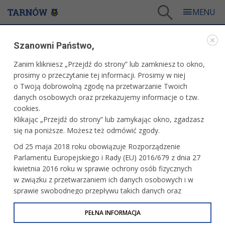
Tarnów
/
Dla mieszkańców
/
Galerie zdjęć
/
Sport
/
Galeria - Sport 2016
/
Szanowni Państwo,
Żużel: Unia Tarnów - ROW Rybnik
Zanim klikniesz „Przejdź do strony” lub zamkniesz to okno,
WARTO ZOBACZYĆ
prosimy o przeczytanie tej informacji. Prosimy w niej
o Twoją dobrowolną zgodę na przetwarzanie Twoich
ŻUŻEL: UNIA TARNÓW - ROW RYBNIK
danych osobowych oraz przekazujemy informacje o tzw.
cookies.
15 sierpnia 2016 r.fot. Artur Gawle
Klikając „Przejdź do strony” lub zamykając okno, zgadzasz
się na poniższe. Możesz też odmówić zgody.
Od 25 maja 2018 roku obowiązuje Rozporządzenie
Parlamentu Europejskiego i Rady (EU) 2016/679 z dnia 27
kwietnia 2016 roku w sprawie ochrony osób fizycznych
w związku z przetwarzaniem ich danych osobowych i w
sprawie swobodnego przepływu takich danych oraz
uchylenia dyrektywy 95/46/WE (określane jako RODO, GDPR
lub Ogólne Rozporządzenie o Ochronie Danych
PEŁNA INFORMACJA
Osobowych). Celem RODO jest ujednolicenie zasad