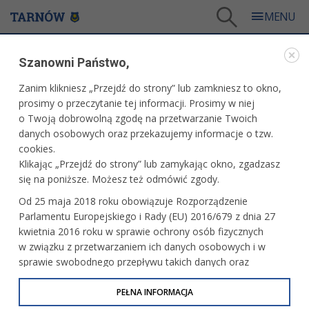
Tarnów
/
Dla mieszkańców
/
Galerie zdjęć
/
Sport
/
Galeria - Sport 2017
/
Szanowni Państwo,
Basket Cup Tarnów 2017: MKS PM Tarnów vs. UKS Niedomice
Zanim klikniesz „Przejdź do strony” lub zamkniesz to okno,
WARTO ZOBACZYĆ
prosimy o przeczytanie tej informacji. Prosimy w niej
o Twoją dobrowolną zgodę na przetwarzanie Twoich
BASKET CUP TARNÓW 2017: MKS PM TARNÓW
danych osobowych oraz przekazujemy informacje o tzw.
VS. UKS NIEDOMICE
cookies.
Klikając „Przejdź do strony” lub zamykając okno, zgadzasz
30.09.2017, 09:55
fot. Artur Gawle
się na poniższe. Możesz też odmówić zgody.
Od 25 maja 2018 roku obowiązuje Rozporządzenie
Parlamentu Europejskiego i Rady (EU) 2016/679 z dnia 27
kwietnia 2016 roku w sprawie ochrony osób fizycznych
w związku z przetwarzaniem ich danych osobowych i w
sprawie swobodnego przepływu takich danych oraz
uchylenia dyrektywy 95/46/WE (określane jako RODO, GDPR
lub Ogólne Rozporządzenie o Ochronie Danych
PEŁNA INFORMACJA
Osobowych). Celem RODO jest ujednolicenie zasad