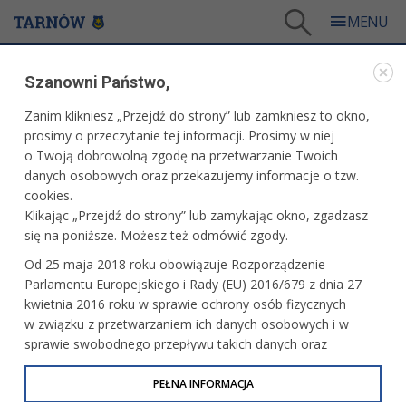
Tarnów
/
Dla mieszkańców
/
Galerie zdjęć
/
Sport
/
Galeria - Sport 2018
/
Szanowni Państwo,
III liga piłki nożnej – Unia Tarnów – Resovia
Zanim klikniesz „Przejdź do strony” lub zamkniesz to okno,
WARTO ZOBACZYĆ
prosimy o przeczytanie tej informacji. Prosimy w niej
o Twoją dobrowolną zgodę na przetwarzanie Twoich
III LIGA PIŁKI NOŻNEJ – UNIA TARNÓW – RESOVIA
danych osobowych oraz przekazujemy informacje o tzw.
cookies.
07.04.2018, 14:26
fot. Paweł Topolski
Klikając „Przejdź do strony” lub zamykając okno, zgadzasz
się na poniższe. Możesz też odmówić zgody.
PRZECZYTAJ O MECZU
Od 25 maja 2018 roku obowiązuje Rozporządzenie
Parlamentu Europejskiego i Rady (EU) 2016/679 z dnia 27
kwietnia 2016 roku w sprawie ochrony osób fizycznych
w związku z przetwarzaniem ich danych osobowych i w
sprawie swobodnego przepływu takich danych oraz
uchylenia dyrektywy 95/46/WE (określane jako RODO, GDPR
lub Ogólne Rozporządzenie o Ochronie Danych
PEŁNA INFORMACJA
Osobowych). Celem RODO jest ujednolicenie zasad