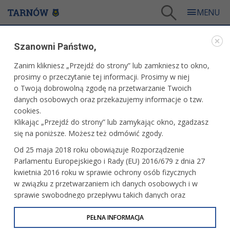
Tarnów
/
Dla mieszkańców
/
Galerie zdjęć
/
Sport
/
Galeria - Sport 2018
/
Szanowni Państwo,
Integracyjny Turniej w kręglach
Zanim klikniesz „Przejdź do strony” lub zamkniesz to okno,
WARTO ZOBACZYĆ
prosimy o przeczytanie tej informacji. Prosimy w niej
o Twoją dobrowolną zgodę na przetwarzanie Twoich
INTEGRACYJNY TURNIEJ W KRĘGLACH
danych osobowych oraz przekazujemy informacje o tzw.
cookies.
14.06.2018, 21:49
fot. Artur Gawle
Klikając „Przejdź do strony” lub zamykając okno, zgadzasz
się na poniższe. Możesz też odmówić zgody.
Od 25 maja 2018 roku obowiązuje Rozporządzenie
Parlamentu Europejskiego i Rady (EU) 2016/679 z dnia 27
kwietnia 2016 roku w sprawie ochrony osób fizycznych
w związku z przetwarzaniem ich danych osobowych i w
sprawie swobodnego przepływu takich danych oraz
uchylenia dyrektywy 95/46/WE (określane jako RODO, GDPR
lub Ogólne Rozporządzenie o Ochronie Danych
PEŁNA INFORMACJA
Osobowych). Celem RODO jest ujednolicenie zasad