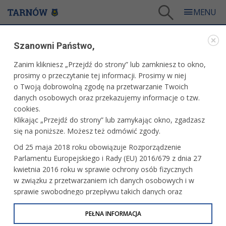
Tarnów
/
Dla mieszkańców
/
Galerie zdjęć
/
Sport
/
Galeria - Sport 2019
/
Szanowni Państwo,
1/8 finału Pucharu Związku Piłki Ręcznej w Polsce młodzików
Zanim klikniesz „Przejdź do strony” lub zamkniesz to okno,
WARTO ZOBACZYĆ
prosimy o przeczytanie tej informacji. Prosimy w niej
o Twoją dobrowolną zgodę na przetwarzanie Twoich
1/8 FINAŁU PUCHARU ZWIĄZKU PIŁKI RĘCZNEJ W
danych osobowych oraz przekazujemy informacje o tzw.
POLSCE MŁODZIKÓW
cookies.
Klikając „Przejdź do strony” lub zamykając okno, zgadzasz
19.05.2019, 13:08
19 maja 2019 r. fot. Artur Gawle
się na poniższe. Możesz też odmówić zgody.
PRZECZYTAJ O TURNIEJU
Od 25 maja 2018 roku obowiązuje Rozporządzenie
Parlamentu Europejskiego i Rady (EU) 2016/679 z dnia 27
kwietnia 2016 roku w sprawie ochrony osób fizycznych
w związku z przetwarzaniem ich danych osobowych i w
sprawie swobodnego przepływu takich danych oraz
uchylenia dyrektywy 95/46/WE (określane jako RODO, GDPR
lub Ogólne Rozporządzenie o Ochronie Danych
PEŁNA INFORMACJA
Osobowych). Celem RODO jest ujednolicenie zasad