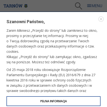
Tarnów
/
Dla mieszkańców
/
Galerie zdjęć
/
Sport
/
Galeria - Sport 2019
/
Szanowni Państwo,
Bieg po miecz Spycymira
Zanim klikniesz „Przejdź do strony” lub zamkniesz to okno,
WARTO ZOBACZYĆ
prosimy o przeczytanie tej informacji. Prosimy w niej
o Twoją dobrowolną zgodę na przetwarzanie Twoich
BIEG PO MIECZ SPYCYMIRA
danych osobowych oraz przekazujemy informacje o tzw.
cookies.
19.05.2019, 13:49
fot. Paweł Topolski
Klikając „Przejdź do strony” lub zamykając okno, zgadzasz
się na poniższe. Możesz też odmówić zgody.
PRZECZYTAJ O BIEGU
Od 25 maja 2018 roku obowiązuje Rozporządzenie
Parlamentu Europejskiego i Rady (EU) 2016/679 z dnia 27
kwietnia 2016 roku w sprawie ochrony osób fizycznych
w związku z przetwarzaniem ich danych osobowych i w
sprawie swobodnego przepływu takich danych oraz
uchylenia dyrektywy 95/46/WE (określane jako RODO, GDPR
lub Ogólne Rozporządzenie o Ochronie Danych
PEŁNA INFORMACJA
Osobowych). Celem RODO jest ujednolicenie zasad