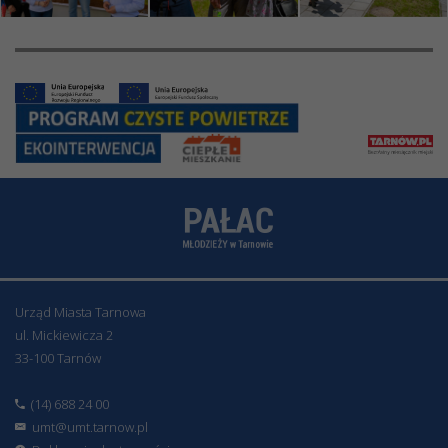
Urząd Miasta Tarnowa
ul. Mickiewicza 2
33-100 Tarnów
(14) 688 24 00
umt@umt.tarnow.pl