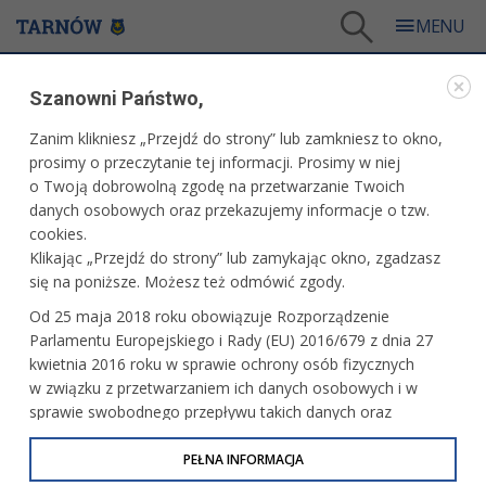
Tarnów
/
Dla mieszkańców
/
Galerie zdjęć
/
Sport
/
Galeria - Sport 2019
/
Szanowni Państwo,
Grupa Azoty Tarnów vs Gwardia Opole
Zanim klikniesz „Przejdź do strony” lub zamkniesz to okno,
WARTO ZOBACZYĆ
prosimy o przeczytanie tej informacji. Prosimy w niej
o Twoją dobrowolną zgodę na przetwarzanie Twoich
GRUPA AZOTY TARNÓW VS GWARDIA OPOLE
danych osobowych oraz przekazujemy informacje o tzw.
cookies.
11.12.2019, 21:09
11 grudnia 2019 r. fot. Artur Gawle
Klikając „Przejdź do strony” lub zamykając okno, zgadzasz
się na poniższe. Możesz też odmówić zgody.
PRZECZYTAJ O MECZU
Od 25 maja 2018 roku obowiązuje Rozporządzenie
Parlamentu Europejskiego i Rady (EU) 2016/679 z dnia 27
kwietnia 2016 roku w sprawie ochrony osób fizycznych
w związku z przetwarzaniem ich danych osobowych i w
sprawie swobodnego przepływu takich danych oraz
uchylenia dyrektywy 95/46/WE (określane jako RODO, GDPR
lub Ogólne Rozporządzenie o Ochronie Danych
PEŁNA INFORMACJA
Osobowych). Celem RODO jest ujednolicenie zasad