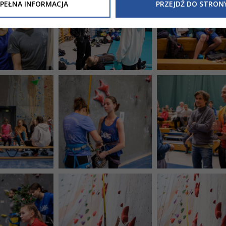
Inne/Polityka-Prywatnosci-RODO
, znajdziecie Państwo informacj
PEŁNA INFORMACJA
PRZEJDŹ DO STRON
nia Państwa danych osobowych przez
Urząd Miasta Tarnowa
z 
ewicza 2 33-100 Tarnów oraz zasady, na jakich będzie się to obec
nformacja nie wymaga od Państwa żadnych dodatkowych działań.