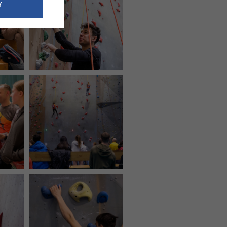
e dotyczące
Y
siedzibą
nie odbywać.