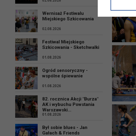
02.08.2026
informacji/
przetwarza
Wernisaż Festiwalu
w ul. Micki
Miejskiego Szkicowania
Niniejsza i
02.08.2026
Festiwal Miejskiego
Szkicowania - Sketchwalki
01.08.2026
Ogród sensoryczny -
wspólne śpiewanie
01.08.2026
82. rocznica Akcji "Burza"
AK i wybuchu Powstania
Warszawski...
01.08.2026
Był sobie blues - Jan
Gałach & Friends