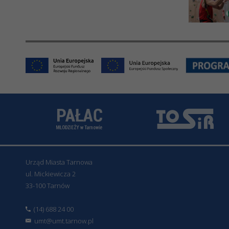
Urząd Miasta Tarnowa
ul. Mickiewicza 2
33-100 Tarnów
(14) 688 24 00
umt@umt.tarnow.pl