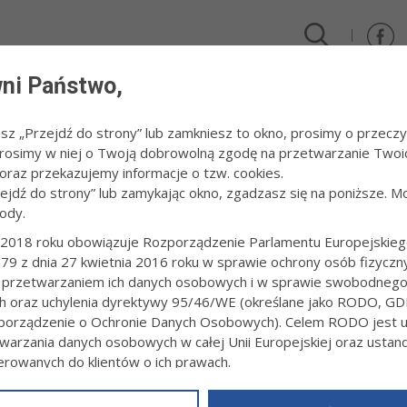
ni Państwo,
DLA FIRM I INWESTORÓW
TURYSTYKA I SPORT
KULTUR
esz „Przejdź do strony” lub zamkniesz to okno, prosimy o przeczy
 Prosimy w niej o Twoją dobrowolną zgodę na przetwarzanie Twoi
/
Puchar Polski we wspinaczce sportowej w konkurencji na czas
raz przekazujemy informacje o tzw. cookies.
zejdź do strony” lub zamykając okno, zgadzasz się na poniższe. M
ody.
R POLSKI WE WSPINACZCE SPORTOWE
AS
2018 roku obowiązuje Rozporządzenie Parlamentu Europejskieg
79 z dnia 27 kwietnia 2016 roku w sprawie ochrony osób fizyczn
 przetwarzaniem ich danych osobowych i w sprawie swobodneg
0:20
18 marca 2022 r. fot. Artur Gawle
ch oraz uchylenia dyrektywy 95/46/WE (określane jako RODO, GD
PRZECZYTAJ O WYDARZENIU
orządzenie o Ochronie Danych Osobowych). Celem RODO jest uj
warzania danych osobowych w całej Unii Europejskiej oraz usta
ierowanych do klientów o ich prawach.
z powyższym, w zakładce
RODO
na stronie
https://www.tarnow.p