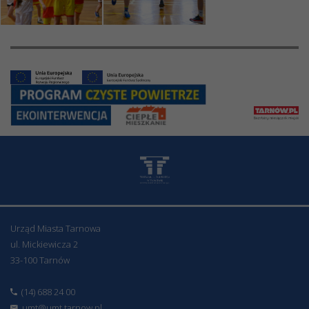
Urząd Miasta Tarnowa
ul. Mickiewicza 2
33-100 Tarnów
(14) 688 24 00
umt@umt.tarnow.pl