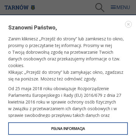
Tarnów
/
Dla mieszkańców
/
Galerie zdjęć
/
Sport
/
Galeria - Sport 2022
/
Szanowni Państwo,
Puchar Tarnowa w koszykówce o Puchar Prezydenta Tarnowa
Zanim klikniesz „Przejdź do strony” lub zamkniesz to okno,
WARTO ZOBACZYĆ
prosimy o przeczytanie tej informacji. Prosimy w niej
o Twoją dobrowolną zgodę na przetwarzanie Twoich
PUCHAR TARNOWA W KOSZYKÓWCE O PUCHAR
danych osobowych oraz przekazujemy informacje o tzw.
PREZYDENTA TARNOWA
cookies.
Klikając „Przejdź do strony” lub zamykając okno, zgadzasz
14.12.2022, 12:00
fot. Paweł Topolski
się na poniższe. Możesz też odmówić zgody.
PRZECZYTAJ O WYDARZENIU
Od 25 maja 2018 roku obowiązuje Rozporządzenie
Parlamentu Europejskiego i Rady (EU) 2016/679 z dnia 27
kwietnia 2016 roku w sprawie ochrony osób fizycznych
w związku z przetwarzaniem ich danych osobowych i w
sprawie swobodnego przepływu takich danych oraz
uchylenia dyrektywy 95/46/WE (określane jako RODO, GDPR
lub Ogólne Rozporządzenie o Ochronie Danych
PEŁNA INFORMACJA
Osobowych). Celem RODO jest ujednolicenie zasad