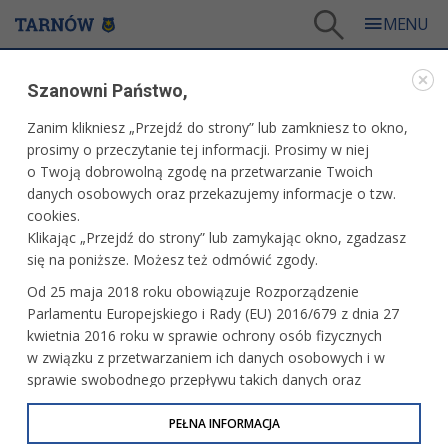
Tarnów
/
Dla mieszkańców
/
Galerie zdjęć
/
Sport
/
Galeria - Sport 2025
/
Szanowni Państwo,
Tarnowski Dzień Sportu
Zanim klikniesz „Przejdź do strony” lub zamkniesz to okno,
WARTO ZOBACZYĆ
prosimy o przeczytanie tej informacji. Prosimy w niej
o Twoją dobrowolną zgodę na przetwarzanie Twoich
TARNOWSKI DZIEŃ SPORTU
danych osobowych oraz przekazujemy informacje o tzw.
cookies.
18.09.2025, 15:59
fot. Tomasz Schenk
Klikając „Przejdź do strony” lub zamykając okno, zgadzasz
się na poniższe. Możesz też odmówić zgody.
Od 25 maja 2018 roku obowiązuje Rozporządzenie
Parlamentu Europejskiego i Rady (EU) 2016/679 z dnia 27
kwietnia 2016 roku w sprawie ochrony osób fizycznych
w związku z przetwarzaniem ich danych osobowych i w
sprawie swobodnego przepływu takich danych oraz
uchylenia dyrektywy 95/46/WE (określane jako RODO, GDPR
lub Ogólne Rozporządzenie o Ochronie Danych
PEŁNA INFORMACJA
Osobowych). Celem RODO jest ujednolicenie zasad