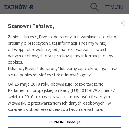
Tarnów
/
Dla mieszkańców
/
Urząd Miasta
/
Budżet obywatelski
/
Szanowni Państwo,
Budżet obywatelski 2015
/
Aktualności
Zanim klikniesz „Przejdź do strony” lub zamkniesz to okno,
BUDŻET OBYWATELSKI 2015
prosimy o przeczytanie tej informacji. Prosimy w niej
o Twoją dobrowolną zgodę na przetwarzanie Twoich
AKTUALNOŚCI
danych osobowych oraz przekazujemy informacje o tzw.
cookies.
Znamy wyniki głosowania na Budżet
Klikając „Przejdź do strony” lub zamykając okno, zgadzasz
Obywatelski
się na poniższe. Możesz też odmówić zgody.
Od 25 maja 2018 roku obowiązuje Rozporządzenie
Parlamentu Europejskiego i Rady (EU) 2016/679 z dnia 27
Budżet Obywatelski z rekordem
kwietnia 2016 roku w sprawie ochrony osób fizycznych
frekwencji
w związku z przetwarzaniem ich danych osobowych i w
sprawie swobodnego przepływu takich danych oraz
uchylenia dyrektywy 95/46/WE (określane jako RODO, GDPR
Ruszyło głosowanie w kolejnej edycji
lub Ogólne Rozporządzenie o Ochronie Danych
PEŁNA INFORMACJA
budżetu obywatelskiego
Osobowych). Celem RODO jest ujednolicenie zasad