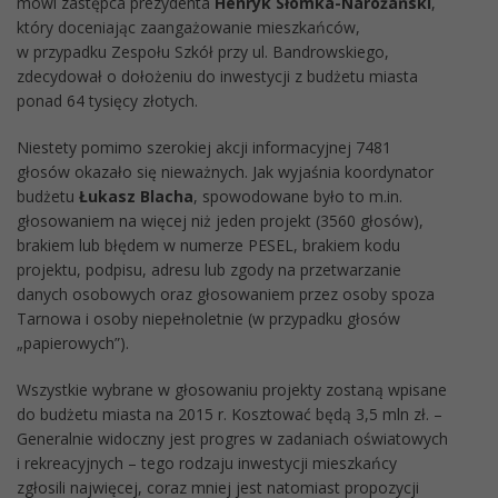
mówi zastępca prezydenta
Henryk Słomka-Narożański
,
który doceniając zaangażowanie mieszkańców,
w przypadku Zespołu Szkół przy ul. Bandrowskiego,
zdecydował o dołożeniu do inwestycji z budżetu miasta
ponad 64 tysięcy złotych.
Niestety pomimo szerokiej akcji informacyjnej 7481
głosów okazało się nieważnych. Jak wyjaśnia koordynator
budżetu
Łukasz Blacha
, spowodowane było to m.in.
głosowaniem na więcej niż jeden projekt (3560 głosów),
brakiem lub błędem w numerze PESEL, brakiem kodu
projektu, podpisu, adresu lub zgody na przetwarzanie
danych osobowych oraz głosowaniem przez osoby spoza
Tarnowa i osoby niepełnoletnie (w przypadku głosów
„papierowych”).
Wszystkie wybrane w głosowaniu projekty zostaną wpisane
do budżetu miasta na 2015 r. Kosztować będą 3,5 mln zł. –
Generalnie widoczny jest progres w zadaniach oświatowych
i rekreacyjnych – tego rodzaju inwestycji mieszkańcy
zgłosili najwięcej, coraz mniej jest natomiast propozycji