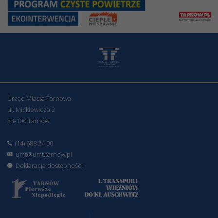
Urząd Miasta Tarnowa
ul. Mickiewicza 2
33-100 Tarnów
(14) 688 24 00
umt@umt.tarnow.pl
Deklaracja dostępności