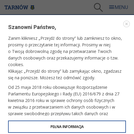
Tarnów
/
Dla mieszkańców
/
Urząd Miasta
/
Budżet obywatelski
/
Szanowni Państwo,
Budżet obywatelski 2015
/
Aktualności
/
Znamy wyniki głosowania na Budżet Obywatelski
Zanim klikniesz „Przejdź do strony” lub zamkniesz to okno,
WARTO PRZECZYTAĆ
prosimy o przeczytanie tej informacji. Prosimy w niej
o Twoją dobrowolną zgodę na przetwarzanie Twoich
ZNAMY WYNIKI GŁOSOWANIA NA BUDŻET
danych osobowych oraz przekazujemy informacje o tzw.
OBYWATELSKI
cookies.
Klikając „Przejdź do strony” lub zamykając okno, zgadzasz
27.06.2014, 12:48
Redakcja serwisu
się na poniższe. Możesz też odmówić zgody.
Znamy wyniki trzeciej edycji Budżetu
Od 25 maja 2018 roku obowiązuje Rozporządzenie
Obywatelskiego. W zakończonym 27 czerwca
Parlamentu Europejskiego i Rady (EU) 2016/679 z dnia 27
głosowaniu mieszkańcy wybrali 15 inwestycji, które
kwietnia 2016 roku w sprawie ochrony osób fizycznych
zostaną zrealizowane w 2015 roku.
w związku z przetwarzaniem ich danych osobowych i w
sprawie swobodnego przepływu takich danych oraz
uchylenia dyrektywy 95/46/WE (określane jako RODO, GDPR
lub Ogólne Rozporządzenie o Ochronie Danych
PEŁNA INFORMACJA
Osobowych). Celem RODO jest ujednolicenie zasad