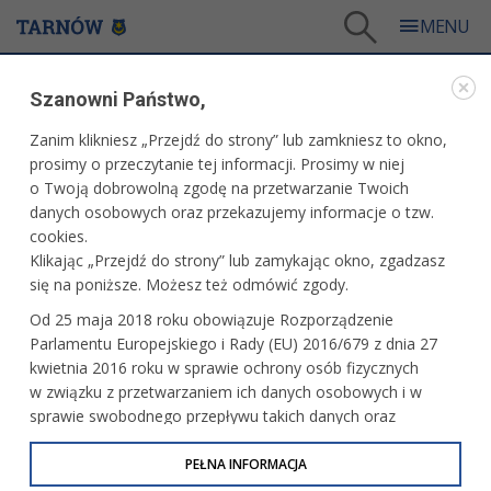
Tarnów
/
Miasto
/
Samorząd
/
Patronaty prezydenta
/
Szanowni Państwo,
01.06.2011 r. - Pierwsze Małopolskie Mistrzostwa Upięć dla uczniów szkół fryzjerskich
Zanim klikniesz „Przejdź do strony” lub zamkniesz to okno,
WARTO PRZECZYTAĆ
prosimy o przeczytanie tej informacji. Prosimy w niej
o Twoją dobrowolną zgodę na przetwarzanie Twoich
01.06.2011 R. - PIERWSZE MAŁOPOLSKIE
danych osobowych oraz przekazujemy informacje o tzw.
MISTRZOSTWA UPIĘĆ DLA UCZNIÓW SZKÓŁ
cookies.
FRYZJERSKICH
Klikając „Przejdź do strony” lub zamykając okno, zgadzasz
się na poniższe. Możesz też odmówić zgody.
01.06.2011, 15:51
Redakcja tarnow.pl
Od 25 maja 2018 roku obowiązuje Rozporządzenie
Pierwsze Małopolskie Mistrzostwa Upięć dla uczniów szkół
Parlamentu Europejskiego i Rady (EU) 2016/679 z dnia 27
fryzjerskich w konkurencji "Kok wieczorowy w asyście
kwietnia 2016 roku w sprawie ochrony osób fizycznych
plecionek i warkoczy".
w związku z przetwarzaniem ich danych osobowych i w
sprawie swobodnego przepływu takich danych oraz
Już 1 czerwca, o godzinie 11.00 na Sali Lustrzanej odbędą
uchylenia dyrektywy 95/46/WE (określane jako RODO, GDPR
się Pierwsze Małopolskie Mistrzostwa Upięć dla uczniów
lub Ogólne Rozporządzenie o Ochronie Danych
PEŁNA INFORMACJA
szkół fryzjerskich, Konkurencja: kok wieczorowy w asyście
Osobowych). Celem RODO jest ujednolicenie zasad