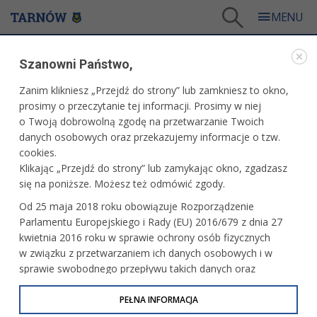
Tarnów
/
Miasto
/
Samorząd
/
Patronaty prezydenta
/
Szanowni Państwo,
12-14.12.2025 r. - Tarnów Model United Nation
Zanim klikniesz „Przejdź do strony” lub zamkniesz to okno,
WARTO PRZECZYTAĆ
prosimy o przeczytanie tej informacji. Prosimy w niej
o Twoją dobrowolną zgodę na przetwarzanie Twoich
12-14.12.2025 R. - TARNÓW MODEL UNITED
danych osobowych oraz przekazujemy informacje o tzw.
NATION
cookies.
Klikając „Przejdź do strony” lub zamykając okno, zgadzasz
24.04.2025, 15:07
Redakcja tarnow.pl
się na poniższe. Możesz też odmówić zgody.
Organizator i miejsce: II Liceum Ogólnokształcące
Od 25 maja 2018 roku obowiązuje Rozporządzenie
w Tarnowie
Parlamentu Europejskiego i Rady (EU) 2016/679 z dnia 27
kwietnia 2016 roku w sprawie ochrony osób fizycznych
w związku z przetwarzaniem ich danych osobowych i w
sprawie swobodnego przepływu takich danych oraz
uchylenia dyrektywy 95/46/WE (określane jako RODO, GDPR
lub Ogólne Rozporządzenie o Ochronie Danych
PEŁNA INFORMACJA
Osobowych). Celem RODO jest ujednolicenie zasad