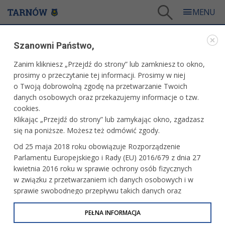
Tarnów
/
Miasto
/
Samorząd
/
Patronaty prezydenta
/
Szanowni Państwo,
12.06.2025 r. - Tarnowski Dzień Sportu Ogólnopolska Lekcja WF – edycja dla szkół
podstawowych
Zanim klikniesz „Przejdź do strony” lub zamkniesz to okno,
WARTO PRZECZYTAĆ
prosimy o przeczytanie tej informacji. Prosimy w niej
o Twoją dobrowolną zgodę na przetwarzanie Twoich
danych osobowych oraz przekazujemy informacje o tzw.
12.06.2025 R. - TARNOWSKI DZIEŃ SPORTU
cookies.
OGÓLNOPOLSKA LEKCJA WF – EDYCJA DLA
Klikając „Przejdź do strony” lub zamykając okno, zgadzasz
SZKÓŁ PODSTAWOWYCH
się na poniższe. Możesz też odmówić zgody.
24.04.2025, 15:10
Redakcja tarnow.pl
Od 25 maja 2018 roku obowiązuje Rozporządzenie
Parlamentu Europejskiego i Rady (EU) 2016/679 z dnia 27
Organizator: UKS Sokół – Mościce Tarnów
kwietnia 2016 roku w sprawie ochrony osób fizycznych
w związku z przetwarzaniem ich danych osobowych i w
Miejsce: Arena Jaskółka Tarnów
sprawie swobodnego przepływu takich danych oraz
uchylenia dyrektywy 95/46/WE (określane jako RODO, GDPR
lub Ogólne Rozporządzenie o Ochronie Danych
PEŁNA INFORMACJA
Osobowych). Celem RODO jest ujednolicenie zasad